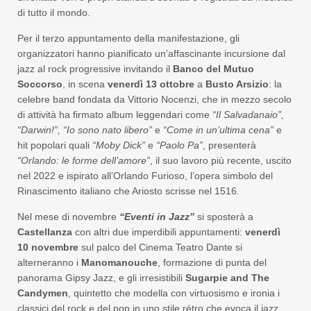
di tutto il mondo.
Per il terzo appuntamento della manifestazione, gli
organizzatori hanno pianificato un’affascinante incursione dal
jazz al rock progressive invitando il
Banco del Mutuo
Soccorso
, in scena
venerdì 13 ottobre
a
Busto Arsizio
: la
celebre band fondata da Vittorio Nocenzi, che in mezzo secolo
di attività ha firmato album leggendari come
“Il Salvadanaio”,
“Darwin!”, “Io sono nato libero”
e
“Come in un’ultima cena”
e
hit popolari quali
“Moby Dick”
e
“Paolo Pa”
, presenterà
“Orlando: le forme dell’amore”
, il suo lavoro più recente, uscito
nel 2022 e ispirato all’Orlando Furioso, l’opera simbolo del
Rinascimento italiano che Ariosto scrisse nel 1516.
Nel mese di novembre
“Eventi in Jazz”
si sposterà a
Castellanza
con altri due imperdibili appuntamenti:
venerdì
10 novembre
sul palco del Cinema Teatro Dante si
alterneranno i
Manomanouche
, formazione di punta del
panorama Gipsy Jazz, e gli irresistibili
Sugarpie and The
Candymen
, quintetto che modella con virtuosismo e ironia i
classici del rock e del pop in uno stile rétro che evoca il jazz