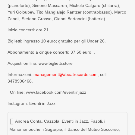
(pianoforte), Simone Massaron, Michele Calgaro (chitarra),
Yuri Goloubev, Tito Mangialajo Rantzer (contrabbasso), Marco
Zanoli, Stefano Grasso, Gianni Bertoncini (batteria).
Inizio concerti: ore 21.
Biglietti: ingresso 10 euro; gratuito per gli Under 26.
Abbonamento a cinque concerti: 37,50 euro .
Acquisti on line: www.biglietti.store
Informazioni:
management@abeatrecords.com
; cell:
3478906468.
On line: www.facebook.com/eventiinjazz
Instagram: Eventi in Jazz
Andrea Conta
,
Cazzola
,
Eventi in Jazz
,
Fasoli
,
i
Manomanouche
,
i Sugarpie
,
il Banco del Mutuo Soccorso
,