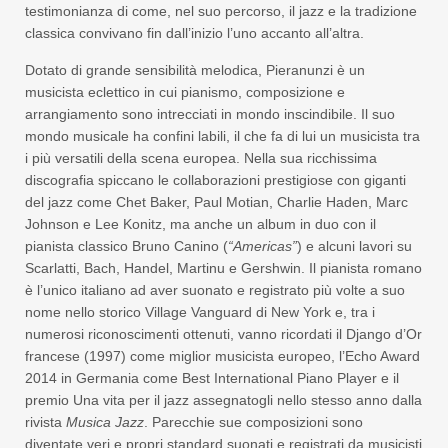
testimonianza di come, nel suo percorso, il jazz e la tradizione
classica convivano fin dall’inizio l’uno accanto all’altra.
Dotato di grande sensibilità melodica, Pieranunzi è un
musicista eclettico in cui pianismo, composizione e
arrangiamento sono intrecciati in mondo inscindibile. Il suo
mondo musicale ha confini labili, il che fa di lui un musicista tra
i più versatili della scena europea. Nella sua ricchissima
discografia spiccano le collaborazioni prestigiose con giganti
del jazz come Chet Baker, Paul Motian, Charlie Haden, Marc
Johnson e Lee Konitz, ma anche un album in duo con il
pianista classico Bruno Canino (
“Americas”
) e alcuni lavori su
Scarlatti, Bach, Handel, Martinu e Gershwin. Il pianista romano
è l’unico italiano ad aver suonato e registrato più volte a suo
nome nello storico Village Vanguard di New York e, tra i
numerosi riconoscimenti ottenuti, vanno ricordati il Django d’Or
francese (1997) come miglior musicista europeo, l’Echo Award
2014 in Germania come Best International Piano Player e il
premio Una vita per il jazz assegnatogli nello stesso anno dalla
rivista
Musica Jazz
. Parecchie sue composizioni sono
diventate veri e propri standard suonati e registrati da musicisti