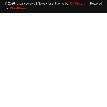
© 2026: JazzReviews
| NewsPress Theme by:
D5 Creation
| Powered
by:
WordPress