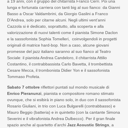
a 19 anni, con il gruppo del chitarrista Franco Cerri. Poi una
lunga e fortunata carriera con tanti big al suo fianco: da Gianni
Basso a Oscar Valdambrini, da Giorgio Gaslini a Franco
D’Andrea, solo per citarne alcuni. Negli ultimi vent’anni
Cazzola si è dedicato, soprattutto, alla scoperta e alla
valorizzazione di nuovi talenti come il pianista Simone Daclon
e la sassofonista Sophia Tomelleri, coinvolgendoli in progetti
originali di matrice hard-bop. Non a caso, alcune giovani
promesse del jazz italiano saranno al suo fianco al Teatro
Sociale: il pianista Andrea Candeloro, il chitarrista Attilio
Costantino, il contrabbassista Carlo Bavetta, il trombettista
Cesare Mecca, il trombonista Didier Yon e il sassofonista
Tommaso Profeta.
Sabato 7 ottobre
riflettori puntati sul mondo musicale di
Enrico Pieranunzi
, pianista e compositore romano stimato
ovunque, che si esibirà in piano solo, in duo con il sassofonista
Rosario Giuliani, in trio con Luca Bulgarelli (contrabbasso) e
Mauro Beggio (batteria) e in quintetto (con la cantante Simona
Severini e il vibrafonista Andrea Dulbecco). Per il gran finale
spazio anche al quartetto d’archi
Jazz Acoustic Strings
, a