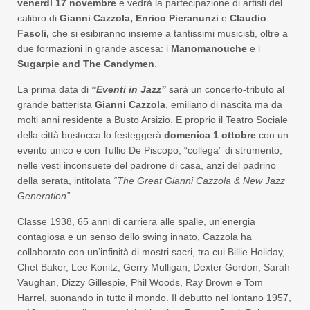
venerdì 17 novembre
e vedrà la partecipazione di artisti del
calibro di
Gianni Cazzola, Enrico Pieranunzi
e
Claudio
Fasoli,
che si esibiranno insieme a tantissimi musicisti, oltre a
due formazioni in grande ascesa: i
Manomanouche
e i
Sugarpie and The Candymen
.
La prima data di
“Eventi in Jazz”
sarà un concerto-tributo al
grande batterista
Gianni Cazzola
, emiliano di nascita ma da
molti anni residente a Busto Arsizio. E proprio il Teatro Sociale
della città bustocca lo festeggerà
domenica 1 ottobre
con un
evento unico e con Tullio De Piscopo, “collega” di strumento,
nelle vesti inconsuete del padrone di casa, anzi del padrino
della serata, intitolata
“The Great Gianni Cazzola & New Jazz
Generation”
.
Classe 1938, 65 anni di carriera alle spalle, un’energia
contagiosa e un senso dello swing innato, Cazzola ha
collaborato con un’infinità di mostri sacri, tra cui Billie Holiday,
Chet Baker, Lee Konitz, Gerry Mulligan, Dexter Gordon, Sarah
Vaughan, Dizzy Gillespie, Phil Woods, Ray Brown e Tom
Harrel, suonando in tutto il mondo. Il debutto nel lontano 1957,