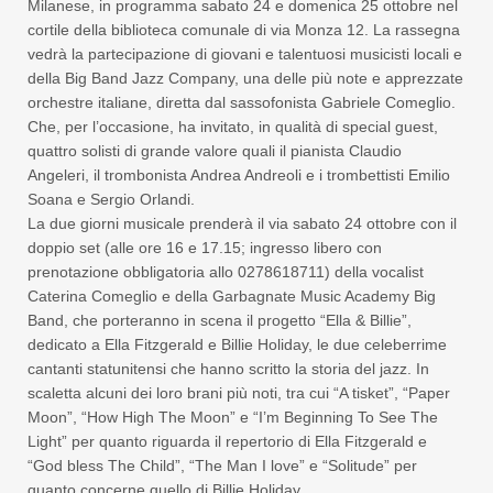
Milanese, in programma sabato 24 e domenica 25 ottobre nel
cortile della biblioteca comunale di via Monza 12. La rassegna
vedrà la partecipazione di giovani e talentuosi musicisti locali e
della Big Band Jazz Company, una delle più note e apprezzate
orchestre italiane, diretta dal sassofonista Gabriele Comeglio.
Che, per l’occasione, ha invitato, in qualità di special guest,
quattro solisti di grande valore quali il pianista Claudio
Angeleri, il trombonista Andrea Andreoli e i trombettisti Emilio
Soana e Sergio Orlandi.
La due giorni musicale prenderà il via sabato 24 ottobre con il
doppio set (alle ore 16 e 17.15; ingresso libero con
prenotazione obbligatoria allo 0278618711) della vocalist
Caterina Comeglio e della Garbagnate Music Academy Big
Band, che porteranno in scena il progetto “Ella & Billie”,
dedicato a Ella Fitzgerald e Billie Holiday, le due celeberrime
cantanti statunitensi che hanno scritto la storia del jazz. In
scaletta alcuni dei loro brani più noti, tra cui “A tisket”, “Paper
Moon”, “How High The Moon” e “I’m Beginning To See The
Light” per quanto riguarda il repertorio di Ella Fitzgerald e
“God bless The Child”, “The Man I love” e “Solitude” per
quanto concerne quello di Billie Holiday.