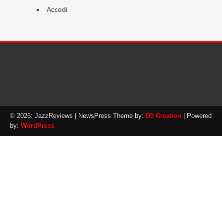
Accedi
© 2026: JazzReviews
| NewsPress Theme by:
D5 Creation
| Powered
by:
WordPress