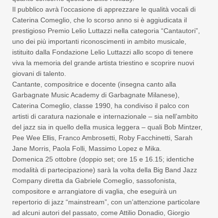
Il pubblico avrà l’occasione di apprezzare le qualità vocali di
Caterina Comeglio, che lo scorso anno si è aggiudicata il
prestigioso Premio Lelio Luttazzi nella categoria “Cantautori”,
uno dei più importanti riconoscimenti in ambito musicale,
istituito dalla Fondazione Lelio Luttazzi allo scopo di tenere
viva la memoria del grande artista triestino e scoprire nuovi
giovani di talento.
Cantante, compositrice e docente (insegna canto alla
Garbagnate Music Academy di Garbagnate Milanese),
Caterina Comeglio, classe 1990, ha condiviso il palco con
artisti di caratura nazionale e internazionale – sia nell’ambito
del jazz sia in quello della musica leggera – quali Bob Mintzer,
Pee Wee Ellis, Franco Ambrosetti, Roby Facchinetti, Sarah
Jane Morris, Paola Folli, Massimo Lopez e Mika.
Domenica 25 ottobre (doppio set; ore 15 e 16.15; identiche
modalità di partecipazione) sarà la volta della Big Band Jazz
Company diretta da Gabriele Comeglio, sassofonista,
compositore e arrangiatore di vaglia, che eseguirà un
repertorio di jazz “mainstream”, con un’attenzione particolare
ad alcuni autori del passato, come Attilio Donadio, Giorgio