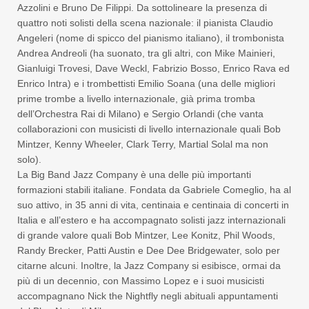
Azzolini e Bruno De Filippi. Da sottolineare la presenza di
quattro noti solisti della scena nazionale: il pianista Claudio
Angeleri (nome di spicco del pianismo italiano), il trombonista
Andrea Andreoli (ha suonato, tra gli altri, con Mike Mainieri,
Gianluigi Trovesi, Dave Weckl, Fabrizio Bosso, Enrico Rava ed
Enrico Intra) e i trombettisti Emilio Soana (una delle migliori
prime trombe a livello internazionale, già prima tromba
dell’Orchestra Rai di Milano) e Sergio Orlandi (che vanta
collaborazioni con musicisti di livello internazionale quali Bob
Mintzer, Kenny Wheeler, Clark Terry, Martial Solal ma non
solo).
La Big Band Jazz Company è una delle più importanti
formazioni stabili italiane. Fondata da Gabriele Comeglio, ha al
suo attivo, in 35 anni di vita, centinaia e centinaia di concerti in
Italia e all’estero e ha accompagnato solisti jazz internazionali
di grande valore quali Bob Mintzer, Lee Konitz, Phil Woods,
Randy Brecker, Patti Austin e Dee Dee Bridgewater, solo per
citarne alcuni. Inoltre, la Jazz Company si esibisce, ormai da
più di un decennio, con Massimo Lopez e i suoi musicisti
accompagnano Nick the Nightfly negli abituali appuntamenti