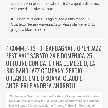
statura nazionale e mondiale ospiti della quattordicesima
edizione del festival veneto
Onde musicali sul Lago d’Iseo a tutto tango: il
Quartetto Neuma omaggia Astor Piazzolla venerdì 19
giugno a Marone (Bs)
4 COMMENTS TO
“GARBAGNATE OPEN JAZZ
FESTIVAL” SABATO 24 E DOMENICA 25
OTTOBRE CON CATERINA COMEGLIO, LA
BIG BAND JAZZ COMPANY, SERGIO
ORLANDI, EMILIO SOANA, CLAUDIO
ANGELERI E ANDREA ANDREOLI
“Garbagnate Open Jazz Festival” sabato 24 e domenica 25 ottobre
con Caterina Comeglio, la Big Band Jazz Company, Sergio Orlandi,
Emilio Soana, Claudio Angeleri e Andrea Andreoli – Comunicati