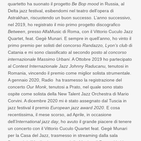
quartetto ha suonato il progetto
Be Bop mood
in Russia, al
Delta jazz festival, esibendomi nel teatro dell’opera di
Astrakhan, riscuotendo un buon successo. L’anno successivo,
nel 2019, ho registrato il mio primo progetto discografico
Between
, presso AlfaMusic di Roma, con il Vittorio Cuculo Jazz
Quartet, feat. Gegè Munari. E sempre in quell’anno, ho vinto il
primo premio per solisti del concorso
Randazzo, Lyon’s club
di
Catania e mi sono classificato al secondo posto al
concorso
internazionale Massimo Urbani
. A Ottobre 2019 ho partecipato
al
Contest Internazionale Jazz Johnny Raducanu,
tenutosi in
Romania, vincendo il premio come miglior solista strumentale.
A gennaio 2020, Radio ha trasmesso la registrazione del
concerto
Our Monk
, tenutosi a Prato, nel quale sono stato
ospite come solista della New Talent Jazz Orchestra di Mario
Corvini. A dicembre 2020 mi è stato assegnato dal Tuscia in
jazz festival il premio
European jazz award 2020
. E cosa
recentissima, il mese scorso, ad Aprile, in occasione
dell’
International jazz day
, ho avuto il grande piacere di tenere
un concerto con il Vittorio Cuculo Quartet feat. Gegè Munari
per la Casa del Jazz, trasmesso in streaming dalla sala