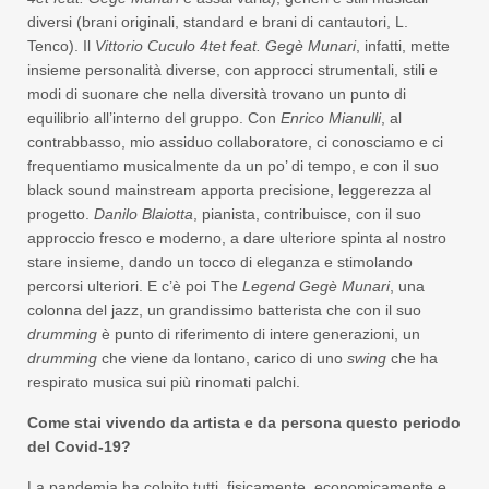
diversi (brani originali, standard e brani di cantautori, L.
Tenco). Il
Vittorio Cuculo 4tet feat. Gegè Munari
, infatti, mette
insieme personalità diverse, con approcci strumentali, stili e
modi di suonare che nella diversità trovano un punto di
equilibrio all’interno del gruppo. Con
Enrico Mianulli
, al
contrabbasso, mio assiduo collaboratore, ci conosciamo e ci
frequentiamo musicalmente da un po’ di tempo, e con il suo
black sound mainstream apporta precisione, leggerezza al
progetto.
Danilo Blaiotta
, pianista, contribuisce, con il suo
approccio fresco e moderno, a dare ulteriore spinta al nostro
stare insieme, dando un tocco di eleganza e stimolando
percorsi ulteriori. E c’è poi The
Legend
Gegè Munari
, una
colonna del jazz, un grandissimo batterista che con il suo
drumming
è punto di riferimento di intere generazioni, un
drumming
che viene da lontano, carico di uno
swing
che ha
respirato musica sui più rinomati palchi.
Come stai vivendo da artista e da persona questo periodo
del Covid-19?
La pandemia ha colpito tutti, fisicamente, economicamente e