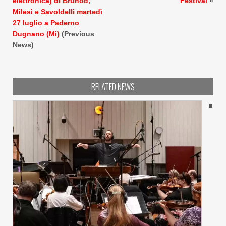
elettronica) di Brunod,
Festival
»
Milesi e Savoldelli martedì
27 luglio a Paderno
Dugnano (Mi)
(Previous
News)
RELATED NEWS