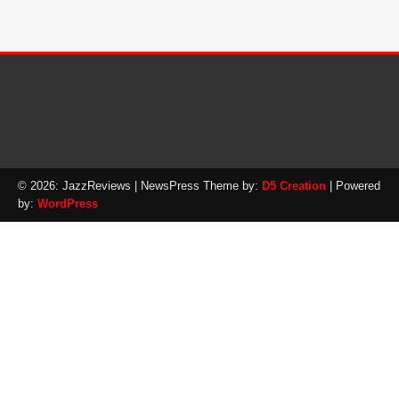
© 2026: JazzReviews
| NewsPress Theme by:
D5 Creation
| Powered
by:
WordPress