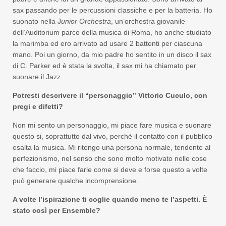
sax passando per le percussioni classiche e per la batteria. Ho
suonato nella J
unior Orchestra
, un’orchestra giovanile
dell’Auditorium parco della musica di Roma, ho anche studiato
la marimba ed ero arrivato ad usare 2 battenti per ciascuna
mano. Poi un giorno, da mio padre ho sentito in un disco il sax
di C. Parker ed è stata la svolta, il sax mi ha chiamato per
suonare il Jazz.
Potresti descrivere il “personaggio” Vittorio Cuculo, con
pregi e difetti?
Non mi sento un personaggio, mi piace fare musica e suonare
questo si, soprattutto dal vivo, perchè il contatto con il pubblico
esalta la musica. Mi ritengo una persona normale, tendente al
perfezionismo, nel senso che sono molto motivato nelle cose
che faccio, mi piace farle come si deve e forse questo a volte
può generare qualche incomprensione.
A volte l’ispirazione ti coglie quando meno te l’aspetti. È
stato così per Ensemble?