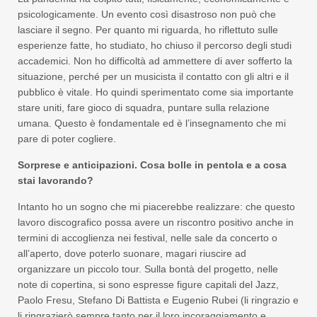
psicologicamente. Un evento così disastroso non può che
lasciare il segno. Per quanto mi riguarda, ho riflettuto sulle
esperienze fatte, ho studiato, ho chiuso il percorso degli studi
accademici. Non ho difficoltà ad ammettere di aver sofferto la
situazione, perché per un musicista il contatto con gli altri e il
pubblico è vitale. Ho quindi sperimentato come sia importante
stare uniti, fare gioco di squadra, puntare sulla relazione
umana. Questo è fondamentale ed è l’insegnamento che mi
pare di poter cogliere.
Sorprese e anticipazioni. Cosa bolle in pentola e a cosa
stai lavorando?
Intanto ho un sogno che mi piacerebbe realizzare: che questo
lavoro discografico possa avere un riscontro positivo anche in
termini di accoglienza nei festival, nelle sale da concerto o
all’aperto, dove poterlo suonare, magari riuscire ad
organizzare un piccolo tour. Sulla bontà del progetto, nelle
note di copertina, si sono espresse figure capitali del Jazz,
Paolo Fresu, Stefano Di Battista e Eugenio Rubei (li ringrazio e
li ringrazierò sempre tanto per il loro incoraggiamento e