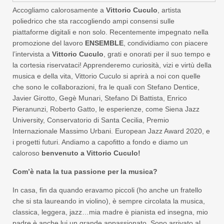
Accogliamo calorosamente a
Vittorio Cuculo
, artista
poliedrico che sta raccogliendo ampi consensi sulle
piattaforme digitali e non solo. Recentemente impegnato nella
promozione del lavoro
ENSEMBLE
, condividiamo con piacere
l’intervista a
Vittorio Cuculo
, grati e onorati per il suo tempo e
la cortesia riservataci! Apprenderemo curiosità, vizi e virtù della
musica e della vita, Vittorio Cuculo si aprirà a noi con quelle
che sono le collaborazioni, fra le quali con Stefano Dentice,
Javier Girotto, Gegè Munari, Stefano Di Battista, Enrico
Pieranunzi, Roberto Gatto, le esperienze, come Siena Jazz
University, Conservatorio di Santa Cecilia, Premio
Internazionale Massimo Urbani. European Jazz Award 2020, e
i progetti futuri. Andiamo a capofitto a fondo e diamo un
caloroso
benvenuto a Vittorio Cuculo!
Com’è nata la tua passione per la musica?
In casa, fin da quando eravamo piccoli (ho anche un fratello
che si sta laureando in violino), è sempre circolata la musica,
classica, leggera, jazz…mia madre è pianista ed insegna, mio
padre è anche lui un grande appassionato. Sono arrivato al