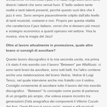
diversi i talenti che sono venuti fuori. E’ bello vedere tante
realtà e tanti talenti presenti, perché questo vuol dire che il
jazz è vivo. Sono sempre piacevolmente colpito dall’alto livello
di tanti musicisti, coetanei e non. Proprio per questa vitalità
che caratterizza il jazz italiano, vorrei che si dessero più mezzi
e sostegno economico a quanti operano nel settore. Viva la
musica, viva la magia del Jazz!
Oltre al lavoro attualmente in promozione, quale altro
brano ci consigli di ascoltare?
Questo lavoro discografico è la mia seconda uscita, ma prima
c’è stato il mio esordio con il lavoro “Between” per AlfaMusic: ci
sono tanti brani da ascoltare, sono tutti belli, fra l’altro contiene
anche una rielaborazione del brano Vedrai, Vedrai di Luigi
Tenco, nel quale interviene anche mio fratello con il violino.
Consiglio ovviamente di ascoltare tutto il lavoro del mio esordio
discografico. “Between” fu concepito come punto di partenza
di un progetto più ampio, che voleva essere incontro tra
generazioni (l’età anagrafica dei componenti il
Vittorio Cuculo
4et
feat.
Gegè Munari
è assai varia), generi e stili musicali