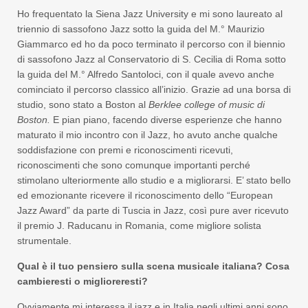
Ho frequentato la Siena Jazz University e mi sono laureato al
triennio di sassofono Jazz sotto la guida del M.° Maurizio
Giammarco ed ho da poco terminato il percorso con il biennio
di sassofono Jazz al Conservatorio di S. Cecilia di Roma sotto
la guida del M.° Alfredo Santoloci, con il quale avevo anche
cominciato il percorso classico all’inizio. Grazie ad una borsa di
studio, sono stato a Boston al
Berklee college of music di
Boston.
E pian piano, facendo diverse esperienze che hanno
maturato il mio incontro con il Jazz, ho avuto anche qualche
soddisfazione con premi e riconoscimenti ricevuti,
riconoscimenti che sono comunque importanti perché
stimolano ulteriormente allo studio e a migliorarsi. E’ stato bello
ed emozionante ricevere il riconoscimento dello “European
Jazz Award” da parte di Tuscia in Jazz, così pure aver ricevuto
il premio J. Raducanu in Romania, come migliore solista
strumentale.
Qual è il tuo pensiero sulla scena musicale italiana? Cosa
cambieresti o miglioreresti?
Ovviamente mi interessa il jazz e in Italia negli ultimi anni sono