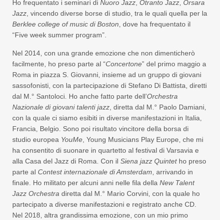
Ho frequentato i seminari di
Nuoro Jazz
,
Otranto Jazz
,
Orsara
Jazz
, vincendo diverse borse di studio, tra le quali quella per la
Berklee college of music di Boston
, dove ha frequentato il
“Five week summer program”.
Nel 2014, con una grande emozione che non dimenticherò
facilmente, ho preso parte al “
Concertone
” del primo maggio a
Roma in piazza S. Giovanni, insieme ad un gruppo di giovani
sassofonisti, con la partecipazione di Stefano Di Battista, diretti
dal M.° Santoloci. Ho anche fatto parte dell’
Orchestra
Nazionale di giovani talenti jazz
, diretta dal M.° Paolo Damiani,
con la quale ci siamo esibiti in diverse manifestazioni in Italia,
Francia, Belgio. Sono poi risultato vincitore della borsa di
studio europea
YouMe
, Young Musicians Play Europe, che mi
ha consentito di suonare in quartetto al festival di Varsavia e
alla Casa del Jazz di Roma. Con il
Siena jazz Quintet
ho preso
parte al
Contest internazionale di Amsterdam
, arrivando in
finale. Ho militato per alcuni anni nelle fila della
New Talent
Jazz Orchestra
diretta dal M.° Mario Corvini, con la quale ho
partecipato a diverse manifestazioni e registrato anche CD.
Nel 2018, altra grandissima emozione, con un mio primo