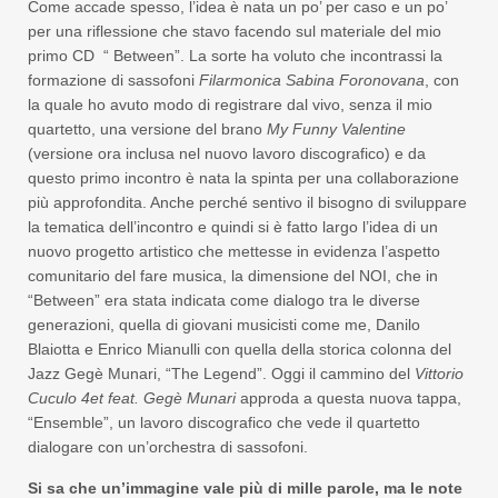
Come accade spesso, l’idea è nata un po’ per caso e un po’
per una riflessione che stavo facendo sul materiale del mio
primo CD “ Between”. La sorte ha voluto che incontrassi la
formazione di sassofoni
Filarmonica Sabina Foronovana
, con
la quale ho avuto modo di registrare dal vivo, senza il mio
quartetto, una versione del brano
My Funny Valentine
(versione ora inclusa nel nuovo lavoro discografico) e da
questo primo incontro è nata la spinta per una collaborazione
più approfondita. Anche perché sentivo il bisogno di sviluppare
la tematica dell’incontro e quindi si è fatto largo l’idea di un
nuovo progetto artistico che mettesse in evidenza l’aspetto
comunitario del fare musica, la dimensione del NOI, che in
“Between” era stata indicata come dialogo tra le diverse
generazioni, quella di giovani musicisti come me, Danilo
Blaiotta e Enrico Mianulli con quella della storica colonna del
Jazz Gegè Munari, “The Legend”. Oggi il cammino del
Vittorio
Cuculo 4et
feat.
Gegè Munari
approda a questa nuova tappa,
“Ensemble”, un lavoro discografico che vede il quartetto
dialogare con un’orchestra di sassofoni.
Si sa che un’immagine vale più di mille parole, ma le note