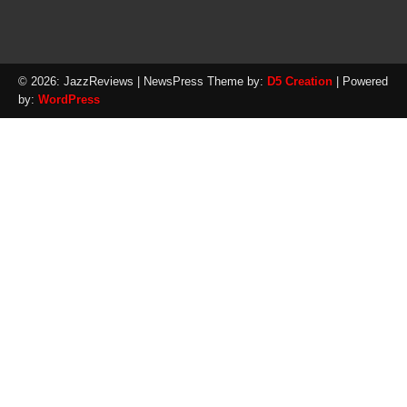
© 2026: JazzReviews
| NewsPress Theme by:
D5 Creation
| Powered
by:
WordPress