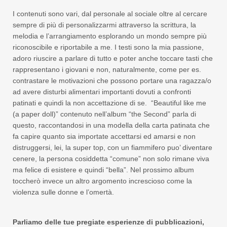
I contenuti sono vari, dal personale al sociale oltre al cercare
sempre di più di personalizzarmi attraverso la scrittura, la
melodia e l’arrangiamento esplorando un mondo sempre più
riconoscibile e riportabile a me. I testi sono la mia passione,
adoro riuscire a parlare di tutto e poter anche toccare tasti che
rappresentano i giovani e non, naturalmente, come per es.
contrastare le motivazioni che possono portare una ragazza/o
ad avere disturbi alimentari importanti dovuti a confronti
patinati e quindi la non accettazione di se. “Beautiful like me
(a paper doll)” contenuto nell’album “the Second” parla di
questo, raccontandosi in una modella della carta patinata che
fa capire quanto sia importate accettarsi ed amarsi e non
distruggersi, lei, la super top, con un fiammifero puo’ diventare
cenere, la persona cosiddetta “comune” non solo rimane viva
ma felice di esistere e quindi “bella”. Nel prossimo album
toccherò invece un altro argomento increscioso come la
violenza sulle donne e l’omertà.
Parliamo delle tue pregiate esperienze di pubblicazioni,