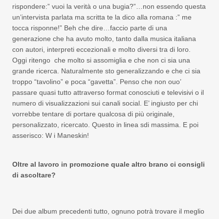
rispondere:” vuoi la verità o una bugia?”…non essendo questa
un’intervista parlata ma scritta te la dico alla romana :” me
tocca risponne!” Beh che dire…faccio parte di una
generazione che ha avuto molto, tanto dalla musica italiana
con autori, interpreti eccezionali e molto diversi tra di loro.
Oggi ritengo che molto si assomiglia e che non ci sia una
grande ricerca. Naturalmente sto generalizzando e che ci sia
troppo “tavolino” e poca “gavetta”. Penso che non ouo’
passare quasi tutto attraverso format conosciuti e televisivi o il
numero di visualizzazioni sui canali social. E’ ingiusto per chi
vorrebbe tentare di portare qualcosa di più originale,
personalizzato, ricercato. Questo in linea sdi massima. E poi
asserisco: W i Maneskin!
Oltre al lavoro in promozione quale altro brano ci consigli
di ascoltare?
Dei due album precedenti tutto, ognuno potrà trovare il meglio