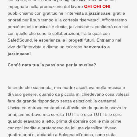
impegnato nella promozione del lavoro
OH! OH! OH!
,
pubblichiamo con gratitudine l’intervista a
jazzincase
, grati e
onorati per il suo tempo e la cortesia riservataci! Affronteremo
perciò aspetti musicali e di vita, jazzincase si confiderà con noi
con quelle che sono le collaborazioni, fra le quali con
Safe&Sound, le esperienze, e i progetti futuri. Entriamo nel
vivo dell’intervista e diamo un caloroso
benvenuto a
jazzincase!
Com’è nata tua la passione per la musica?
Io credo che sia innata, mia madre ascoltava molta musica e
di vario genere, quando da piccola mi chiedevano cosa volessi
fare da grande rispondevo senza esitazioni: la cantante!
Uscivo ed entravo cantando dall’asilo sin da quando avevo tre
anni, ammorbavo mia sorella TUTTE e dico TUTTE le sere
quando eravamo a letto, prima di dormire con le mie prime
canzoni inedite e pretendevo da lei una classifica! Avevo
quattro anni e, abitando a Bologna all’epoca, sono stata