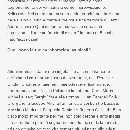
possibilità di entrare dentro al mondo Jazz sia come
apprendimento dei vari stili sia come improvvisazione.
Bellissimo! Nel contempo mi sono detta, perché non fare una
bella fusion di tutto e mettere ovunque una zampata di Jazz?
Adoro i Jamiro Quai ed loro percorso che sono stati
antesignani di questo “modo di essere” in musica. E così è
nato “jazzincase”.
Quali sono le tue collaborazioni musicali?
Attualmente sin dal primo singolo fino al completamento
dell’album i collaboratori sono davvero tanti, da : Peter de
Girolamo agli arrangiamenti, piano,tastiere, fisarmonica,
programmazioni ; Nicola Polidori alla batteria ;Carlo Maria
Micheli al sax; Sergio Vitale alla tromba; Huan Paradell Solè
all’organo; Giuseppe Milici all’armonica e poi ben tre bassisti:
Massimo Moriconi, Pierpaolo Ranieri e Roberto Gallinelli. E’un
disco molto importante per me, non solo perché è tutto inediti
ma soprattutto perché segna un periodo topico della mia vita
ed una crescita artistica che sempre più mi porta alle origini