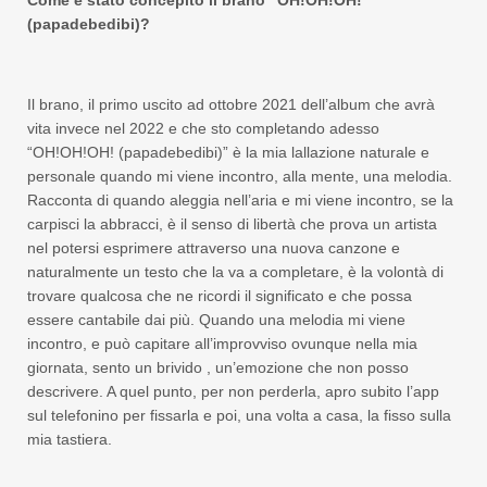
Come è stato concepito il brano “OH!OH!OH!
(papadebedibi)?
Il brano, il primo uscito ad ottobre 2021 dell’album che avrà
vita invece nel 2022 e che sto completando adesso
“OH!OH!OH! (papadebedibi)” è la mia lallazione naturale e
personale quando mi viene incontro, alla mente, una melodia.
Racconta di quando aleggia nell’aria e mi viene incontro, se la
carpisci la abbracci, è il senso di libertà che prova un artista
nel potersi esprimere attraverso una nuova canzone e
naturalmente un testo che la va a completare, è la volontà di
trovare qualcosa che ne ricordi il significato e che possa
essere cantabile dai più. Quando una melodia mi viene
incontro, e può capitare all’improvviso ovunque nella mia
giornata, sento un brivido , un’emozione che non posso
descrivere. A quel punto, per non perderla, apro subito l’app
sul telefonino per fissarla e poi, una volta a casa, la fisso sulla
mia tastiera.