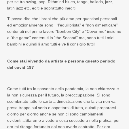
per se tra swing, pop, Rithm’nd blues, tango, ballads, jazz,
latin jazz etc, editi e soprattutto inediti.
Ti posso dire che i brani che più amo per questioni personali
ed emozionalmente sono : “l’equilibrista” e “non dimenticare”
contenuti nel primo lavoro “Bonbon City” e “Cover me” insieme
a “the game” contenuti in “the Second” ma, sono tutti i miei
bambini e quindi li amo tutti e ve li consiglio tutti!
Come stai vivendo da artista e persona questo periodo
del covid-19?
Come tutti tra lo spavento della pandemia, la non chiarezza e
la non sicurezza per il futuro, la preoccupazione. Si sono
scombinate tutte le carte a dimostrazione che la vita non va
presa troppo sul serio e aspettarsi di tutto, quindi prepararsi
giorno per giorno anche se non ci sono cambiamenti
evidenti…Staremo a vedere cosa succederà nella pratica, per
ora mi ritengo fortunata dal non averlo contratto. Per ora.