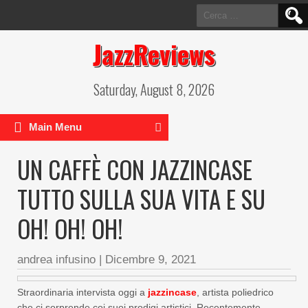
Ricerca
per:
JazzReviews
Saturday, August 8, 2026
Main Menu
UN CAFFÈ CON JAZZINCASE
TUTTO SULLA SUA VITA E SU
OH! OH! OH!
andrea infusino
|
Dicembre 9, 2021
Straordinaria intervista oggi a
jazzincase
, artista poliedrico
che ci sorprende coi suoi prodigi artistici. Recentemente