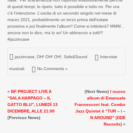
Italia. Per scaramanzia non rispondo esaustivamente perché
di questi tempi, lo ripeto, tutto è possibile e tutto no. Per ora
c’è l’intenzione. L’uscita di un secondo singolo nel mese di
marzo 2021, probabilmente un terzo prima dell’estate
prossima e poi finalmente l’album!! Come si intitolerà? MMM…
ancora non lo dico, ma lo so! Un abbraccio a tutti!!!
#jazzincase
jazzincase
,
OH! OH! OH!
,
Safe&Sound
Interviste
musicali
No Comments »
«
BF PROJECT LIVE A
(Next News)
l nuovo
“SALA HARPAGO – IL
album di Emanuele
GATTO BLU”, LUNEDÌ 13
Francesconi feat. Combo
DICEMBRE, ALLE 21:00
Jazz Quintet è “TUR – i –
(Previous News)
N AROUND” (DDE
Records)
»