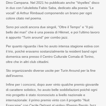
Dino Campana. Nel 2021 ho pubblicato anche “Voyelles” disco
in duo con l’ukulelista Fabio Saba, dedicato alla poesia “Le
vocali” di Arthur Rimbaud componendo un brano per ogni
colore citato nel poema.
Sono poi usciti ancora due singoli, “Oltre il Tempo” e “Il più
bello dei mari” che è una poesia di Hikmet, e poi l’ultimo lavoro
è appunto “Turin around” per combo jazz.
Per quanto riguarda i live ho avuto intensa stagione estiva con
il trio, poiché eravamo sostanzialmente la resident band ogni
domenica sera presso il Centro Culturale Comala di Torino,
oltre che in altri club cittadini.
Sto organizzando diverse uscite per Turin Around per la fine
dell’inverno.
Infine per i concorsi, dopo aver vinto qualche premio giovanile
di carattere solistico, ho avuto belle soddisfazioni poiché ogni
mio progetto è stato riconosciuto a livello nazionale e
internazionale: il primo premio vinto con il progetto “Nuit
Française” con Cecile Delzant al violino (Premio Barolo Jazz