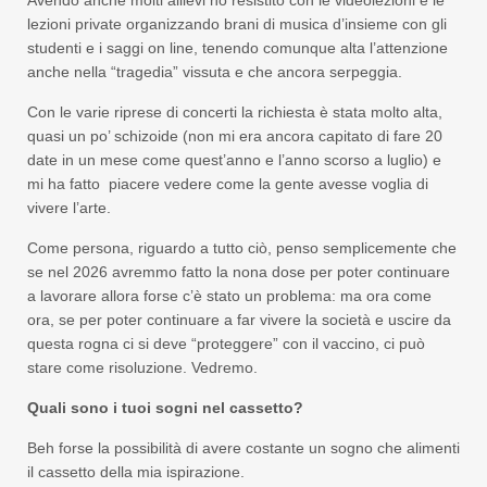
Avendo anche molti allievi ho resistito con le videolezioni e le
lezioni private organizzando brani di musica d’insieme con gli
studenti e i saggi on line, tenendo comunque alta l’attenzione
anche nella “tragedia” vissuta e che ancora serpeggia.
Con le varie riprese di concerti la richiesta è stata molto alta,
quasi un po’ schizoide (non mi era ancora capitato di fare 20
date in un mese come quest’anno e l’anno scorso a luglio) e
mi ha fatto piacere vedere come la gente avesse voglia di
vivere l’arte.
Come persona, riguardo a tutto ciò, penso semplicemente che
se nel 2026 avremmo fatto la nona dose per poter continuare
a lavorare allora forse c’è stato un problema: ma ora come
ora, se per poter continuare a far vivere la società e uscire da
questa rogna ci si deve “proteggere” con il vaccino, ci può
stare come risoluzione. Vedremo.
Quali sono i tuoi sogni nel cassetto?
Beh forse la possibilità di avere costante un sogno che alimenti
il cassetto della mia ispirazione.