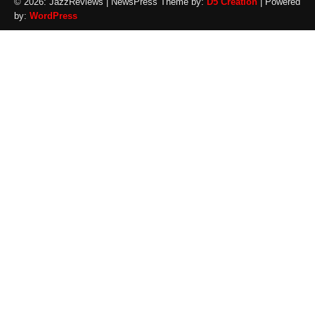
© 2026: JazzReviews
| NewsPress Theme by:
D5 Creation
| Powered
by:
WordPress