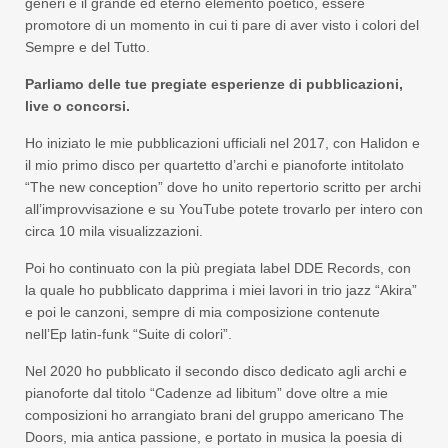
generi e il grande ed eterno elemento poetico, essere
promotore di un momento in cui ti pare di aver visto i colori del
Sempre e del Tutto.
Parliamo delle tue pregiate esperienze di pubblicazioni,
live o concorsi.
Ho iniziato le mie pubblicazioni ufficiali nel 2017, con Halidon e
il mio primo disco per quartetto d’archi e pianoforte intitolato
“The new conception” dove ho unito repertorio scritto per archi
all’improvvisazione e su YouTube potete trovarlo per intero con
circa 10 mila visualizzazioni.
Poi ho continuato con la più pregiata label DDE Records, con
la quale ho pubblicato dapprima i miei lavori in trio jazz “Akira”
e poi le canzoni, sempre di mia composizione contenute
nell’Ep latin-funk “Suite di colori”.
Nel 2020 ho pubblicato il secondo disco dedicato agli archi e
pianoforte dal titolo “Cadenze ad libitum” dove oltre a mie
composizioni ho arrangiato brani del gruppo americano The
Doors, mia antica passione, e portato in musica la poesia di