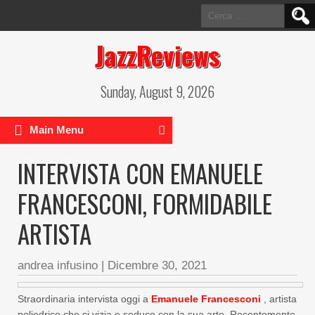
Ricerca
per:
JazzReviews
Sunday, August 9, 2026
Main Menu
INTERVISTA CON EMANUELE
FRANCESCONI, FORMIDABILE
ARTISTA
andrea infusino
|
Dicembre 30, 2021
Straordinaria intervista oggi a
Emanuele Francesconi
, artista
poliedrico che ci vizia e seduce con la sua arte. Recentemente