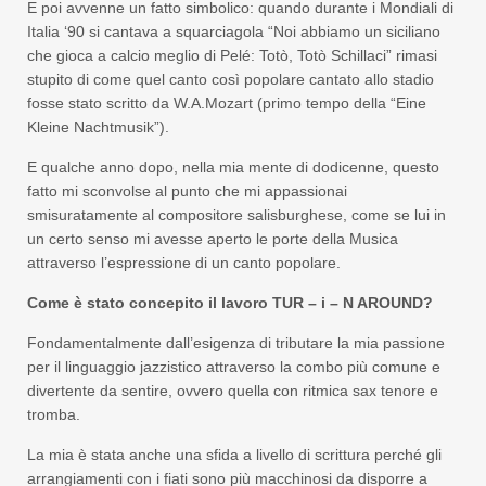
E poi avvenne un fatto simbolico: quando durante i Mondiali di
Italia ‘90 si cantava a squarciagola “Noi abbiamo un siciliano
che gioca a calcio meglio di Pelé: Totò, Totò Schillaci” rimasi
stupito di come quel canto così popolare cantato allo stadio
fosse stato scritto da W.A.Mozart (primo tempo della “Eine
Kleine Nachtmusik”).
E qualche anno dopo, nella mia mente di dodicenne, questo
fatto mi sconvolse al punto che mi appassionai
smisuratamente al compositore salisburghese, come se lui in
un certo senso mi avesse aperto le porte della Musica
attraverso l’espressione di un canto popolare.
Come è stato concepito il lavoro TUR – i – N AROUND?
Fondamentalmente dall’esigenza di tributare la mia passione
per il linguaggio jazzistico attraverso la combo più comune e
divertente da sentire, ovvero quella con ritmica sax tenore e
tromba.
La mia è stata anche una sfida a livello di scrittura perché gli
arrangiamenti con i fiati sono più macchinosi da disporre a