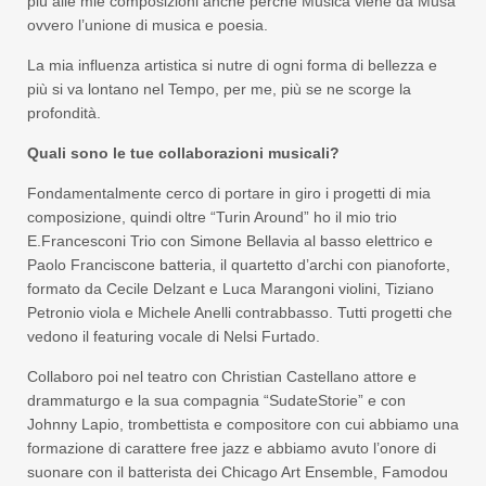
più alle mie composizioni anche perché Musica viene da Musa
ovvero l’unione di musica e poesia.
La mia influenza artistica si nutre di ogni forma di bellezza e
più si va lontano nel Tempo, per me, più se ne scorge la
profondità.
Quali sono le tue collaborazioni musicali?
Fondamentalmente cerco di portare in giro i progetti di mia
composizione, quindi oltre “Turin Around” ho il mio trio
E.Francesconi Trio con Simone Bellavia al basso elettrico e
Paolo Franciscone batteria, il quartetto d’archi con pianoforte,
formato da Cecile Delzant e Luca Marangoni violini, Tiziano
Petronio viola e Michele Anelli contrabbasso. Tutti progetti che
vedono il featuring vocale di Nelsi Furtado.
Collaboro poi nel teatro con Christian Castellano attore e
drammaturgo e la sua compagnia “SudateStorie” e con
Johnny Lapio, trombettista e compositore con cui abbiamo una
formazione di carattere free jazz e abbiamo avuto l’onore di
suonare con il batterista dei Chicago Art Ensemble, Famodou