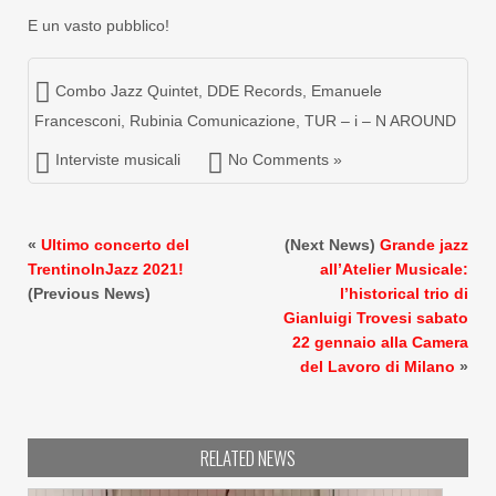
E un vasto pubblico!
Combo Jazz Quintet
,
DDE Records
,
Emanuele
Francesconi
,
Rubinia Comunicazione
,
TUR – i – N AROUND
Interviste musicali
No Comments »
«
Ultimo concerto del
(Next News)
Grande jazz
TrentinoInJazz 2021!
all’Atelier Musicale:
(Previous News)
l’historical trio di
Gianluigi Trovesi sabato
22 gennaio alla Camera
del Lavoro di Milano
»
RELATED NEWS