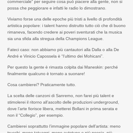
commerciale” per seguire cosa può piacere alla gente, non si
possa che peggiorare e infatti le radio lo dimostrano.
Viviamo forse una delle epoche più tristi a livello di profondità
artistica popolare: i talent hanno distrutto tutto ciò che di buono
rimaneva, facendo credere ai poveri sventurati che la musica
sia una sfida alla stregua della Champions League.
Fateci caso: non abbiamo più cantautori alla Dalla o alla De
André e Vinicio Capossela è “l’ultimo dei Mohicani”.
Per questo la gente è rimasta colpita dai Maneskin: perché
finalmente qualcuno è tornato a suonare!
Cosa cambierei? Praticamente tutto.
La scelta delle canzoni di Sanremo, non farei più talent e
stimolerei il ritorno all’ascolto delle produzioni underground,
dove l’arte fiorisce libera, metterei Bollani in prima serata e
non il “Collegio”, per esempio.
Cambierei soprattutto l’immagine popolare dell’artista: meno
trucchi, meno tatuaggi, meno autotune e più poesia, più