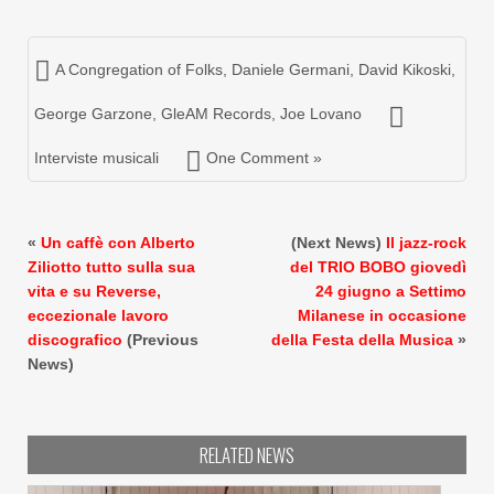
A Congregation of Folks
,
Daniele Germani
,
David Kikoski
,
George Garzone
,
GleAM Records
,
Joe Lovano
Interviste musicali
One Comment »
«
Un caffè con Alberto
(Next News)
Il jazz-rock
Ziliotto tutto sulla sua
del TRIO BOBO giovedì
vita e su Reverse,
24 giugno a Settimo
eccezionale lavoro
Milanese in occasione
discografico
(Previous
della Festa della Musica
»
News)
RELATED NEWS