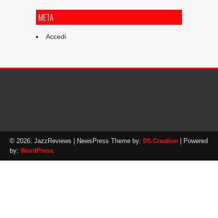
META
Accedi
© 2026: JazzReviews
| NewsPress Theme by:
D5 Creation
| Powered
by:
WordPress