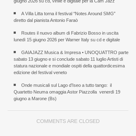
giugno 2026 su cd, vinile e digitale per la Cam Jazz
A Villa Litta torna il festival “Notes Around SMG”
diretto dal pianista Antonio Faraò
Routes il nuovo album di Fabrizio Bosso in uscita
lunedì 15 giugno 2026 per Warner Italy su cd e digitale
GAIAJAZZ Musica & Impresa • UNOQUATTRO parte
sabato 13 giugno e si conclude sabato 11 luglio Artisti di
statura nazionale e mondiale ospiti della quattordicesima
edizione del festival veneto
Onde musicali sul Lago d’Iseo a tutto tango: il
Quartetto Neuma omaggia Astor Piazzolla venerdì 19
giugno a Marone (Bs)
COMMENTS ARE CLOSED