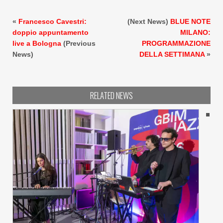
«
Francesco Cavestri:
(Next News)
BLUE NOTE
doppio appuntamento
MILANO:
live a Bologna
(Previous
PROGRAMMAZIONE
News)
DELLA SETTIMANA
»
RELATED NEWS