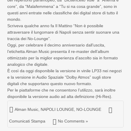
del repertorio partenopeo, da “Dicitencello Vuie” a “Anema e
core”, da “Malafemmena” a “Tu si na cosa grande”, sono in
questi anni entrate nelle classifiche dei digital store di tutto il
mondo.
Scriveva qualche anno fa Il Mattino “Non è possibile
attraversare il lungomare di Napoli senza sentir suonare una
traccia dei No-Lounge”.
Oggi, per celebrare il decimo anniversario dall’uscita,
l’etichetta Alman Music presenta il re-master dell’album
ottimizzato per la miglior esperienza d’ascolto sia in formato
analogico che digitale.
È così da oggi disponibile la versione in vinile LP33 nei negozi
e la versione in Audio Spaziale “Dolby Atmos” sugli store
digitali che supportano questo nuovo formato.
Per le piattaforme che ne consentono l’utilizzo, sarà inoltre
disponibile la versione audio ad alta definizione (Hi-Res).
Alman Music
,
NAPOLI LOUNGE
,
NO-LOUNGE
Comunicati Stampa
No Comments »