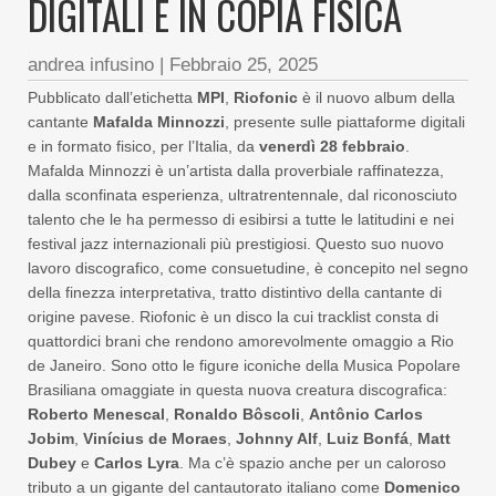
DIGITALI E IN COPIA FISICA
andrea infusino
|
Febbraio 25, 2025
Pubblicato dall’etichetta
MPI
,
Riofonic
è il nuovo album della
cantante
Mafalda Minnozzi
, presente sulle piattaforme digitali
e in formato fisico, per l’Italia, da
venerdì 28 febbraio
.
Mafalda Minnozzi è un’artista dalla proverbiale raffinatezza,
dalla sconfinata esperienza, ultratrentennale, dal riconosciuto
talento che le ha permesso di esibirsi a tutte le latitudini e nei
festival jazz internazionali più prestigiosi. Questo suo nuovo
lavoro discografico, come consuetudine, è concepito nel segno
della finezza interpretativa, tratto distintivo della cantante di
origine pavese. Riofonic è un disco la cui tracklist consta di
quattordici brani che rendono amorevolmente omaggio a Rio
de Janeiro. Sono otto le figure iconiche della Musica Popolare
Brasiliana omaggiate in questa nuova creatura discografica:
Roberto Menescal
,
Ronaldo Bôscoli
,
Antônio Carlos
Jobim
,
Vinícius de Moraes
,
Johnny Alf
,
Luiz Bonfá
,
Matt
Dubey
e
Carlos Lyra
. Ma c’è spazio anche per un caloroso
tributo a un gigante del cantautorato italiano come
Domenico