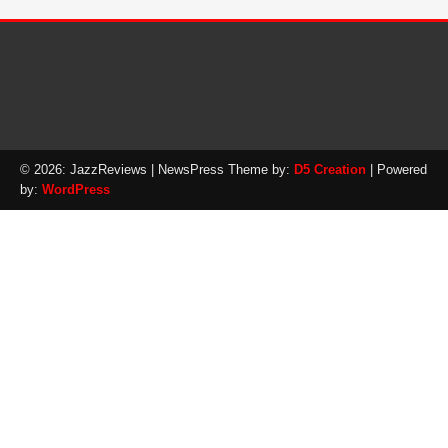
© 2026: JazzReviews
| NewsPress Theme by:
D5 Creation
| Powered
by:
WordPress