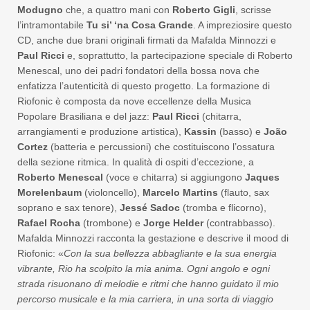
Modugno
che, a quattro mani con
Roberto Gigli
, scrisse
l’intramontabile
Tu si’ ‘na Cosa Grande
. A impreziosire questo
CD, anche due brani originali firmati da Mafalda Minnozzi e
Paul Ricci
e, soprattutto, la partecipazione speciale di Roberto
Menescal, uno dei padri fondatori della bossa nova che
enfatizza l’autenticità di questo progetto. La formazione di
Riofonic è composta da nove eccellenze della Musica
Popolare Brasiliana e del jazz:
Paul Ricci
(chitarra,
arrangiamenti e produzione artistica),
Kassin
(basso) e
João
Cortez
(batteria e percussioni) che costituiscono l’ossatura
della sezione ritmica. In qualità di ospiti d’eccezione, a
Roberto Menescal
(voce e chitarra) si aggiungono
Jaques
Morelenbaum
(violoncello),
Marcelo Martins
(flauto, sax
soprano e sax tenore),
Jessé Sadoc
(tromba e flicorno),
Rafael Rocha
(trombone) e
Jorge Helder
(contrabbasso).
Mafalda Minnozzi racconta la gestazione e descrive il mood di
Riofonic: «
Con la sua bellezza abbagliante e la sua energia
vibrante, Rio ha scolpito la mia anima. Ogni angolo e ogni
strada risuonano di melodie e ritmi che hanno guidato il mio
percorso musicale e la mia carriera, in una sorta di viaggio