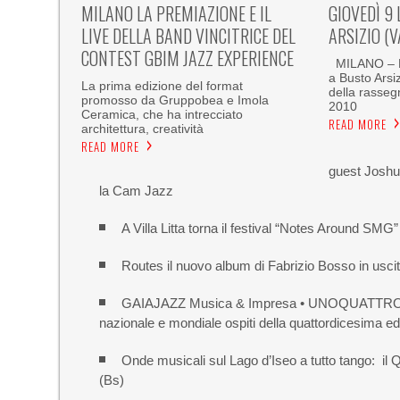
MILANO LA PREMIAZIONE E IL
GIOVEDÌ 9
LIVE DELLA BAND VINCITRICE DEL
ARSIZIO (V
CONTEST GBIM JAZZ EXPERIENCE
MILANO – F
a Busto Arsiz
La prima edizione del format
della rasseg
promosso da Gruppobea e Imola
2010
Ceramica, che ha intrecciato
READ MORE
architettura, creatività
READ MORE
guest Joshua
la Cam Jazz
A Villa Litta torna il festival “Notes Around SMG”
Routes il nuovo album di Fabrizio Bosso in uscit
GAIAJAZZ Musica & Impresa • UNOQUATTRO parte 
nazionale e mondiale ospiti della quattordicesima ed
Onde musicali sul Lago d’Iseo a tutto tango: i
(Bs)