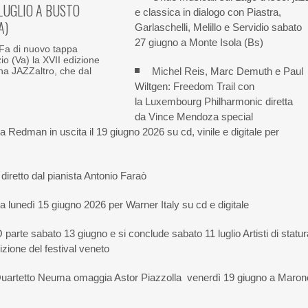
 LUGLIO A BUSTO
e classica in dialogo con Piastra,
A)
Garlaschelli, Melillo e Servidio sabato
27 giugno a Monte Isola (Bs)
a di nuovo tappa
io (Va) la XVII edizione
Michel Reis, Marc Demuth e Paul
na JAZZaltro, che dal
Wiltgen: Freedom Trail con
la Luxembourg Philharmonic diretta
da Vince Mendoza special
 Redman in uscita il 19 giugno 2026 su cd, vinile e digitale per
 diretto dal pianista Antonio Faraò
a lunedì 15 giugno 2026 per Warner Italy su cd e digitale
sabato 13 giugno e si conclude sabato 11 luglio Artisti di statur
izione del festival veneto
l Quartetto Neuma omaggia Astor Piazzolla venerdì 19 giugno a Maron