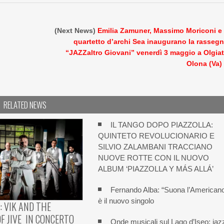
(Next News)
Emilia Zamuner, Massimo Moriconi e 
quartetto d’archi Sea inaugurano la rasseg
“JAZZaltro Giovani” venerdì 3 maggio a Olgia
Olona (Va)
RELATED NEWS
IL TANGO DOPO PIAZZOLLA:
QUINTETO REVOLUCIONARIO E
SILVIO ZALAMBANI TRACCIANO
NUOVE ROTTE CON IL NUOVO
ALBUM ‘PIAZZOLLA Y MÁS ALLÁ’
Fernando Alba: “Suona l’American
è il nuovo singolo
: VIK AND THE
F JIVE IN CONCERTO
Onde musicali sul Lago d’Iseo: jaz