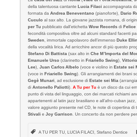
della talentuosa cantante
Lucia Filaci
accompagnata da u
formata da
Andrea Beneventano
(pianoforte),
Dario R
Cuculo
al sax alto. La giovane jazzista romana, di origi
per Tu
pubblicato dall’etichetta
Wow Records
di
Felice
fecondità compositiva oltre ad alcuni standard facenti par
Sweden
, immortale capolavoro dell’immenso
Duke Elli
della vocalità lirica. Ad arricchire ancor di più questo pro
Stefano Di Battista
(sax alto in
Che M’Importa del M
Emanuele Urso
(clarinetto in
Friariello Swing
),
Vittori
Lee
),
Juan Carlos Albelo
(voce e violino in
Estate sei 
(voce in
Friariello Swing
). Gli arrangiamenti dei brani 
Gegè Munari
, ad esclusione di
Estate sei Mia
(arrangi
di
Antonello Paliotti
).
A Tu per Tu
è un disco da cui eme
punto di vista del linguaggio, con dei marcati richiami a
appartenenti al latin jazz brasiliano e all’afro-cuban jazz
valore aggiunto presente nel CD, le note di copertina di 
Stivali
e
Joy Garrison
. Un concerto da non perdere per t
A TU PER TU
,
LUCIA FILACI
,
Stefano Dentice