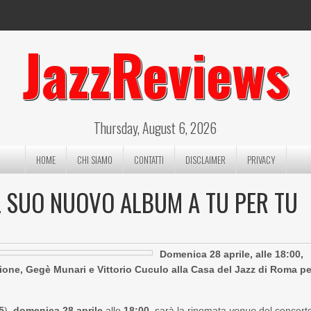
JazzReviews
Thursday, August 6, 2026
HOME
CHI SIAMO
CONTATTI
DISCLAIMER
PRIVACY
IL SUO NUOVO ALBUM A TU PER TU
Domenica 28 aprile, alle 18:00,
one, Gegè Munari e Vittorio Cuculo alla Casa del Jazz di Roma pe
5
),
domenica 28 aprile
alle
18:00
, sarà la rinomata
venue
del concert