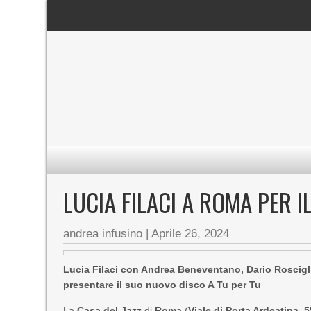
LUCIA FILACI A ROMA PER 
andrea infusino
|
Aprile 26, 2024
Lucia Filaci con Andrea Beneventano, Dario Roscigli
presentare il suo nuovo disco A Tu per Tu
La
Casa del Jazz
di
Roma
(
Viale di Porta Ardeatina
,
5