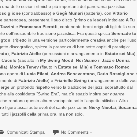
na delle sezioni ritmiche più importanti del panorama jazzistico
osciglione
(contrabbasso) e
Gegè Munari
(batteria), con
Vittorio
ne partenopea, presenterà il suo disco (primo da leader) intitolato
A Tu
 Tazzini
e
Francesco Pierotti
, contenente brani originali figli della sua
te dell’inesauribile tradizione jazzistica. Fra questi spicca
Serenade to
ngton
, (ri)letto in una versione particolarmente creativa anche per l’uso
getto discografico, spicca la presenza di ben sette ospiti di prestigio:
ondo
),
Fabrizio Aiello
(percussioni e arrangiamento in
Estate sei Mia
),
o Cuculo
(sax alto in
My Swing Mood
,
Noi Siamo il Jazz
e
Donna
Mia
),
Monica Tenev
(flauto in
Estate sei Mia
) e
Tommaso Romeo
sono opera di
Lucia Filaci
,
Andrea Beneventano
,
Dario Rosciglione
amento di
Fabrizio Aiello
) e
Friariello Swing
(arrangiamento delle voc
rge un profondo rispetto verso la tradizione del jazz, soprattutto dal
nche alla cosiddetta “Swing Era”, ma c’è spazio inoltre per
nuance
, che rendono questo album variopinto sotto l’aspetto stilistico. Altro
tre figure assai autorevoli del canto jazz come
Nicky Nicolai
,
Susanna
utti i jazzofili della prima ora, ma non solo.
Comunicati Stampa
No Comments »