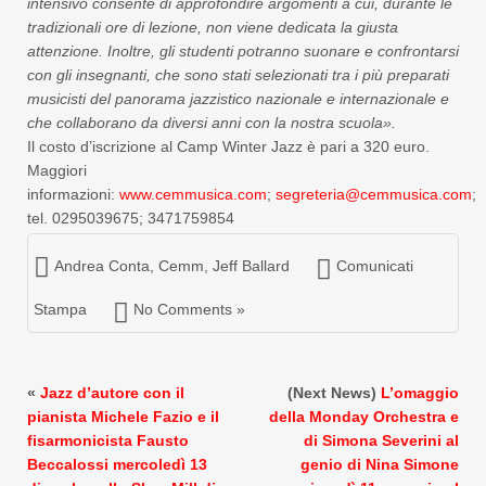
intensivo consente di approfondire argomenti a cui, durante le
tradizionali ore di lezione, non viene dedicata la giusta
attenzione. Inoltre, gli studenti potranno suonare e confrontarsi
con gli insegnanti, che sono stati selezionati tra i più preparati
musicisti del panorama jazzistico nazionale e internazionale e
che collaborano da diversi anni con la nostra scuola».
Il costo d’iscrizione al Camp Winter Jazz è pari a 320 euro.
Maggiori
informazioni:
www.cemmusica.com
;
segreteria@cemmusica.com
;
tel. 0295039675; 3471759854
Andrea Conta
,
Cemm
,
Jeff Ballard
Comunicati
Stampa
No Comments »
«
Jazz d’autore con il
(Next News)
L’omaggio
pianista Michele Fazio e il
della Monday Orchestra e
fisarmonicista Fausto
di Simona Severini al
Beccalossi mercoledì 13
genio di Nina Simone