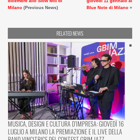
dicembre allo Slow Mill di
giovedì 11 gennaio al
Milano
(Previous News)
Blue Note di Milano
»
RELATED NEWS
MUSICA, DESIGN E CULTURA D’IMPRESA: GIOVEDÌ 16
LUGLIO A MILANO LA PREMIAZIONE E IL LIVE DELLA
BAND VINCITRICE DEL CONTEST GBIM JAZZ