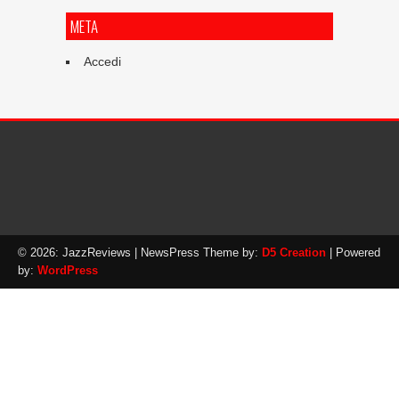
META
Accedi
© 2026: JazzReviews
| NewsPress Theme by:
D5 Creation
| Powered
by:
WordPress