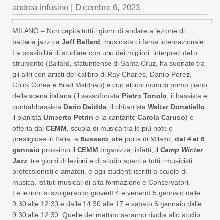
andrea infusino
|
Dicembre 6, 2023
MILANO – Non capita tutti i giorni di andare a lezione di
batteria jazz da
Jeff Ballard
, musicista di fama internazionale.
La possibilità di studiare con uno dei migliori interpreti dello
strumento (Ballard, statunitense di Santa Cruz, ha suonato tra
gli altri con artisti del calibro di Ray Charles, Danilo Perez,
Chick Corea e Brad Meldhau) e con alcuni nomi di primo piano
della scena italiana (il sassofonista
Pietro Tonolo
, il bassista e
contrabbassista
Dario Deidda
, il chitarrista
Walter Donatiello
,
il pianista
Umberto Petrin
e la cantante
Carola Caruso
) è
offerta dal
CEMM
, scuola di musica tra le più note e
prestigiose in Italia: a
Bussero
, alle porte di Milano,
dal 4 al 6
gennaio
prossimo il
CEMM
organizza, infatti, il
Camp Winter
Jazz
, tre giorni di lezioni e di studio aperti a tutti i musicisti,
professionisti e amatori, e agli studenti iscritti a scuole di
musica, istituti musicali di alta formazione e Conservatori.
Le lezioni si svolgeranno giovedì 4 e venerdì 5 gennaio dalle
9.30 alle 12.30 e dalle 14.30 alle 17 e sabato 6 gennaio dalle
9.30 alle 12.30. Quelle del mattino saranno rivolte allo studio