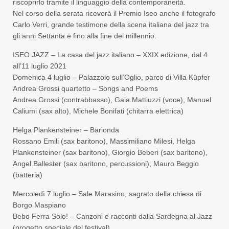
riscoprirlo tramite il linguaggio della contemporaneità.
Nel corso della serata riceverà il Premio Iseo anche il fotografo
Carlo Verri, grande testimone della scena italiana del jazz tra
gli anni Settanta e fino alla fine del millennio.
ISEO JAZZ – La casa del jazz italiano – XXIX edizione, dal 4
all’11 luglio 2021
Domenica 4 luglio – Palazzolo sull’Oglio, parco di Villa Küpfer
Andrea Grossi quartetto – Songs and Poems
Andrea Grossi (contrabbasso), Gaia Mattiuzzi (voce), Manuel
Caliumi (sax alto), Michele Bonifati (chitarra elettrica)
Helga Plankensteiner – Barionda
Rossano Emili (sax baritono), Massimiliano Milesi, Helga
Plankensteiner (sax baritono), Giorgio Beberi (sax baritono),
Angel Ballester (sax baritono, percussioni), Mauro Beggio
(batteria)
Mercoledì 7 luglio – Sale Marasino, sagrato della chiesa di
Borgo Maspiano
Bebo Ferra Solo! – Canzoni e racconti dalla Sardegna al Jazz
(progetto speciale del festival)