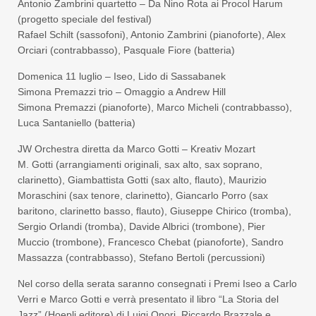
Antonio Zambrini quartetto – Da Nino Rota ai Procol Harum
(progetto speciale del festival)
Rafael Schilt (sassofoni), Antonio Zambrini (pianoforte), Alex
Orciari (contrabbasso), Pasquale Fiore (batteria)
Domenica 11 luglio – Iseo, Lido di Sassabanek
Simona Premazzi trio – Omaggio a Andrew Hill
Simona Premazzi (pianoforte), Marco Micheli (contrabbasso),
Luca Santaniello (batteria)
JW Orchestra diretta da Marco Gotti – Kreativ Mozart
M. Gotti (arrangiamenti originali, sax alto, sax soprano,
clarinetto), Giambattista Gotti (sax alto, flauto), Maurizio
Moraschini (sax tenore, clarinetto), Giancarlo Porro (sax
baritono, clarinetto basso, flauto), Giuseppe Chirico (tromba),
Sergio Orlandi (tromba), Davide Albrici (trombone), Pier
Muccio (trombone), Francesco Chebat (pianoforte), Sandro
Massazza (contrabbasso), Stefano Bertoli (percussioni)
Nel corso della serata saranno consegnati i Premi Iseo a Carlo
Verri e Marco Gotti e verrà presentato il libro “La Storia del
Jazz” (Hoepli editore) di Luigi Onori, Riccardo Brazzale e