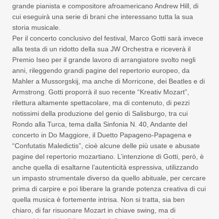
grande pianista e compositore afroamericano Andrew Hill, di
cui eseguirà una serie di brani che interessano tutta la sua
storia musicale.
Per il concerto conclusivo del festival, Marco Gotti sarà invece
alla testa di un ridotto della sua JW Orchestra e riceverà il
Premio Iseo per il grande lavoro di arrangiatore svolto negli
anni, rileggendo grandi pagine del repertorio europeo, da
Mahler a Mussorgskij, ma anche di Morricone, dei Beatles e di
Armstrong. Gotti proporrà il suo recente “Kreativ Mozart”,
rilettura altamente spettacolare, ma di contenuto, di pezzi
notissimi della produzione del genio di Salisburgo, tra cui
Rondo alla Turca, tema dalla Sinfonia N. 40, Andante del
concerto in Do Maggiore, il Duetto Papageno-Papagena e
“Confutatis Maledictis”, cioè alcune delle più usate e abusate
pagine del repertorio mozartiano. L’intenzione di Gotti, però, è
anche quella di esaltarne l’autenticità espressiva, utilizzando
un impasto strumentale diverso da quello abituale, per cercare
prima di carpire e poi liberare la grande potenza creativa di cui
quella musica è fortemente intrisa. Non si tratta, sia ben
chiaro, di far risuonare Mozart in chiave swing, ma di