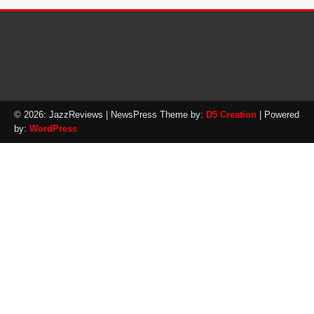
© 2026: JazzReviews
| NewsPress Theme by:
D5 Creation
| Powered
by:
WordPress