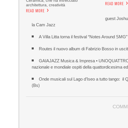
Ceramica, che ha intrecciato
READ MORE
architettura, creatività
READ MORE
guest Joshua
la Cam Jazz
A Villa Litta torna il festival “Notes Around SMG”
Routes il nuovo album di Fabrizio Bosso in uscit
GAIAJAZZ Musica & Impresa • UNOQUATTRO parte 
nazionale e mondiale ospiti della quattordicesima ed
Onde musicali sul Lago d’Iseo a tutto tango: i
(Bs)
COMM