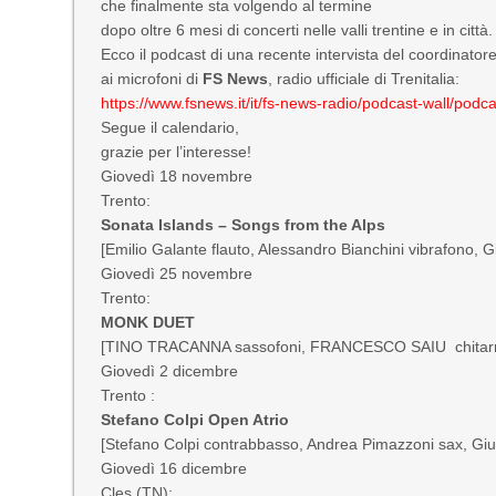
che finalmente sta volgendo al termine
dopo oltre 6 mesi di concerti nelle valli trentine e in città.
Ecco il podcast di una recente intervista del coordinatore
ai microfoni di
FS News
, radio ufficiale di Trenitalia:
https://www.fsnews.it/it/fs-
news-radio/podcast-wall/
podca
Segue il calendario,
grazie per l’interesse!
Giovedì 18 novembre
Trento:
Sonata Islands – Songs from the Alps
[Emilio Galante flauto, Alessandro Bianchini vibrafono, Gi
Giovedì 25 novembre
Trento:
MONK DUET
[TINO TRACANNA sassofoni, FRANCESCO SAIU chitarra 
Giovedì 2 dicembre
Trento :
Stefano Colpi Open Atrio
[Stefano Colpi contrabbasso, Andrea Pimazzoni sax, Giuli
Giovedì 16 dicembre
Cles (TN):