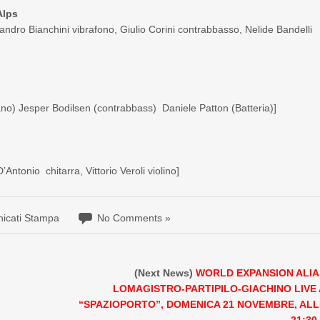
Alps
ssandro Bianchini vibrafono, Giulio Corini contrabbasso, Nelide Bandelli
ano) Jesper Bodilsen (contrabbass) Daniele Patton (Batteria)]
ntonio chitarra, Vittorio Veroli violino]
icati Stampa
No Comments »
(Next News)
WORLD EXPANSION ALIA
LOMAGISTRO-PARTIPILO-GIACHINO LIVE 
“SPAZIOPORTO”, DOMENICA 21 NOVEMBRE, ALL