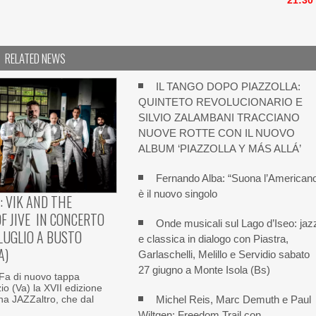
21:30
RELATED NEWS
IL TANGO DOPO PIAZZOLLA:
QUINTETO REVOLUCIONARIO E
SILVIO ZALAMBANI TRACCIANO
NUOVE ROTTE CON IL NUOVO
ALBUM ‘PIAZZOLLA Y MÁS ALLÁ’
Fernando Alba: “Suona l’American
è il nuovo singolo
: VIK AND THE
F JIVE IN CONCERTO
Onde musicali sul Lago d’Iseo: jaz
 LUGLIO A BUSTO
e classica in dialogo con Piastra,
A)
Garlaschelli, Melillo e Servidio sabato
27 giugno a Monte Isola (Bs)
a di nuovo tappa
io (Va) la XVII edizione
Michel Reis, Marc Demuth e Paul
na JAZZaltro, che dal
Wiltgen: Freedom Trail con