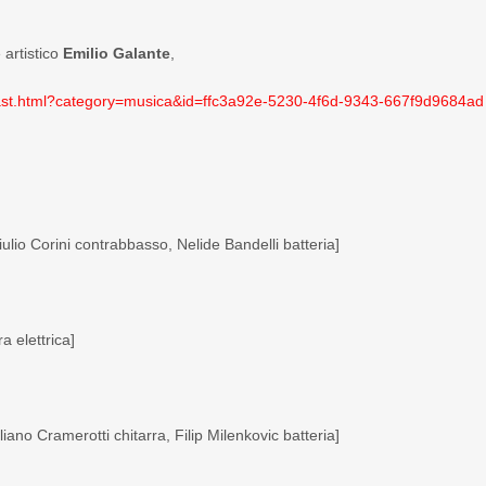
 artistico
Emilio Galante
,
st.html?category=musica&
id=ffc3a92e-5230-4f6d-9343-
667f9d9684ad
ulio Corini contrabbasso, Nelide Bandelli batteria]
elettrica]
ano Cramerotti chitarra, Filip Milenkovic batteria]