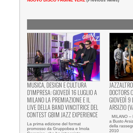
NUOVO DISCO PAGINE VERE
(Previous News)
MUSICA, DESIGN E CULTURA
JAZZALTRO
D’IMPRESA: GIOVEDÌ 16 LUGLIO A
DOCTORS O
MILANO LA PREMIAZIONE E IL
GIOVEDÌ 9
LIVE DELLA BAND VINCITRICE DEL
ARSIZIO (V
CONTEST GBIM JAZZ EXPERIENCE
MILANO – F
a Busto Arsiz
La prima edizione del format
della rasseg
promosso da Gruppobea e Imola
2010