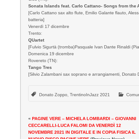
Sonata Islands feat. Carlo Cattano- Songs from the 
[Carlo Cattano sax alto flute, Emilio Galante flauto, Ale
batteria]
Venerdì 17 dicembre
Trento:
QUartet
[Fulvio Sigurtà (tromba)Pasquale Ivan Dante Rinaldi (Pi
Domenica 19 dicembre
Rovereto (TN):
Tango Tres
[Silvio Zalambani sax soprano e arrangiamenti, Donato D’A
Donato Zoppo
,
TrentinoInJazz 2021
Comun
«
PAGINE VERE – MICHELA LOMBARDI – GIOVANNI
CECCARELLI-LUCA FALOMI DA VENERDÌ 12
NOVEMBRE 2021 IN DIGITALE E IN COPIA FISICA IL