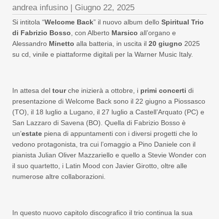
andrea infusino
|
Giugno 22, 2025
Si intitola “
Welcome Back
” il nuovo album dello
Spiritual Trio
di Fabrizio Bosso
, con Alberto
Marsico
all’organo e
Alessandro
Minetto
alla batteria, in uscita il
20 giugno
2025
su cd, vinile e piattaforme digitali per la Warner Music Italy.
In attesa del
tour
che inizierà a ottobre, i
primi concerti
di
presentazione di Welcome Back sono il 22 giugno a Piossasco
(TO), il 18 luglio a Lugano, il 27 luglio a Castell’Arquato (PC) e
San Lazzaro di Savena (BO). Quella di Fabrizio Bosso è
un’
estate
piena di appuntamenti con i diversi progetti che lo
vedono protagonista, tra cui l’omaggio a Pino Daniele con il
pianista Julian Oliver Mazzariello e quello a Stevie Wonder con
il suo quartetto, i Latin Mood con Javier Girotto, oltre alle
numerose altre collaborazioni.
In questo nuovo capitolo discografico il trio continua la sua