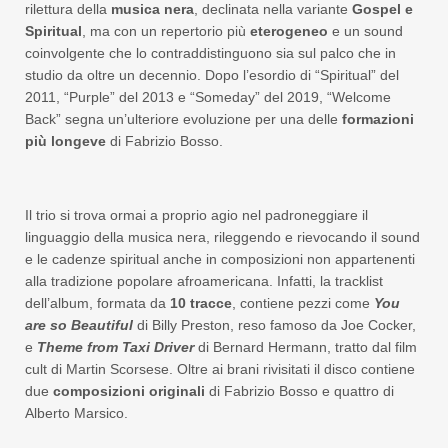
rilettura della
musica nera
, declinata nella variante
Gospel e
Spiritual
, ma con un repertorio più
eterogeneo
e un sound
coinvolgente che lo contraddistinguono sia sul palco che in
studio da oltre un decennio. Dopo l’esordio di “Spiritual” del
2011, “Purple” del 2013 e “Someday” del 2019, “
Welcome
Back” segna un’ulteriore evoluzione per una delle
formazioni
più longeve
di Fabrizio Bosso.
Il trio si trova ormai a proprio agio nel padroneggiare il
linguaggio della musica nera, rileggendo e rievocando il sound
e le cadenze spiritual anche in composizioni non appartenenti
alla tradizione popolare afroamericana.
Infatti, la tracklist
dell’album, formata da
10 tracce
, contiene pezzi come
You
are so Beautiful
di Billy Preston, reso famoso da Joe Cocker,
e
Theme from Taxi Driver
di Bernard Hermann, tratto dal film
cult di Martin Scorsese. Oltre ai brani rivisitati il disco contiene
due
composizioni originali
di Fabrizio Bosso e quattro di
Alberto Marsico.