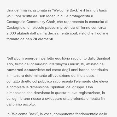
Una gemma incastonata in “Welcome Back” è il brano
Thank
you Lord
scritto da Don Moen in cui è protagonista il
Castagnole Community Choir, che rappresenta la comunità di
Castagnole, un piccolo paese in provincia di Torino con circa
2.000 abitanti dall’anima decisamente soul, visto che il
coro
è
formato da ben
70 elementi
.
Nell’album emerge il perfetto equilibrio raggiunto dallo Spiritual
Trio, frutto del collaudato
interplay
tra i musicisti, affinato nei
numerosi concerti
che nel corso degli anni hanno contribuito
in maniera determinante all’evoluzione del trio stesso. Il
contatto diretto col pubblico rappresenta l’elemento che eleva
e completa la dimensione “spiritual” del gruppo. Una
dimensione che ritroviamo in questa nuova registrazione, in
cui ogni brano riesce a sviluppare una profonda empatia fin
dal primo ascolto.
In “Welcome Back”, la voce, componente fondamentale dello