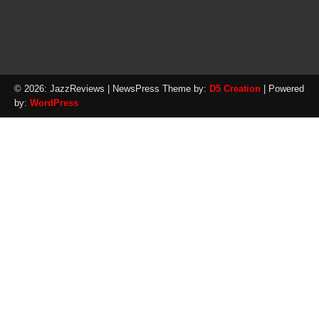
© 2026: JazzReviews
| NewsPress Theme by:
D5 Creation
| Powered
by:
WordPress