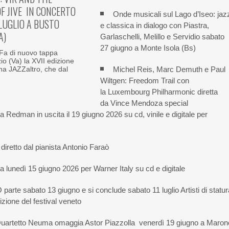
F JIVE IN CONCERTO
Onde musicali sul Lago d’Iseo: jaz
 LUGLIO A BUSTO
e classica in dialogo con Piastra,
A)
Garlaschelli, Melillo e Servidio sabato
27 giugno a Monte Isola (Bs)
a di nuovo tappa
io (Va) la XVII edizione
Michel Reis, Marc Demuth e Paul
na JAZZaltro, che dal
Wiltgen: Freedom Trail con
la Luxembourg Philharmonic diretta
da Vince Mendoza special
 Redman in uscita il 19 giugno 2026 su cd, vinile e digitale per
 diretto dal pianista Antonio Faraò
a lunedì 15 giugno 2026 per Warner Italy su cd e digitale
sabato 13 giugno e si conclude sabato 11 luglio Artisti di statur
izione del festival veneto
l Quartetto Neuma omaggia Astor Piazzolla venerdì 19 giugno a Maron