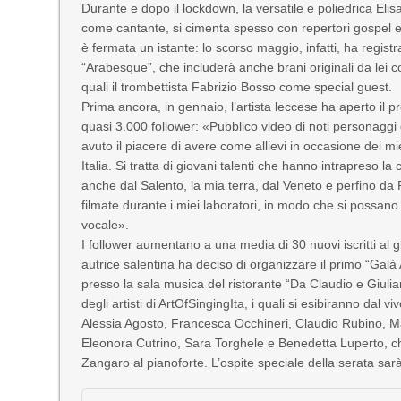
Durante e dopo il lockdown, la versatile e poliedrica Elisa
come cantante, si cimenta spesso con repertori gospel e 
è fermata un istante: lo scorso maggio, infatti, ha regist
“Arabesque”, che includerà anche brani originali da lei com
quali il trombettista Fabrizio Bosso come special guest.
Prima ancora, in gennaio, l’artista leccese ha aperto il
quasi 3.000 follower: «Pubblico video di noti personaggi
avuto il piacere di avere come allievi in occasione dei m
Italia. Si tratta di giovani talenti che hanno intrapreso l
anche dal Salento, la mia terra, dal Veneto e perfino da
filmate durante i miei laboratori, in modo che si possano
vocale».
I follower aumentano a una media di 30 nuovi iscritti al g
autrice salentina ha deciso di organizzare il primo “Gal
presso la sala musica del ristorante “Da Claudio e Giulia
degli artisti di ArtOfSingingIta, i quali si esibiranno dal 
Alessia Agosto, Francesca Occhineri, Claudio Rubino, Mar
Eleonora Cutrino, Sara Torghele e Benedetta Luperto, c
Zangaro al pianoforte. L’ospite speciale della serata sar