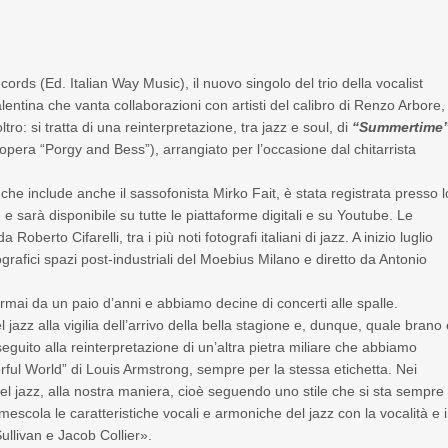
cords (Ed. Italian Way Music), il nuovo singolo del trio della vocalist
lentina che vanta collaborazioni con artisti del calibro di Renzo Arbore,
tro: si tratta di una reinterpretazione, tra jazz e soul, di
“Summertime
opera “Porgy and Bess”), arrangiato per l’occasione dal chitarrista
che include anche il sassofonista Mirko Fait, è stata registrata presso l
e sarà disponibile su tutte le piattaforme digitali e su Youtube. Le
oberto Cifarelli, tra i più noti fotografi italiani di jazz. A inizio luglio
grafici spazi post-industriali del Moebius Milano e diretto da Antonio
rmai da un paio d’anni e abbiamo decine di concerti alle spalle.
jazz alla vigilia dell’arrivo della bella stagione e, dunque, quale brano
guito alla reinterpretazione di un’altra pietra miliare che abbiamo
rful World” di Louis Armstrong, sempre per la stessa etichetta. Nei
el jazz, alla nostra maniera, cioè seguendo uno stile che si sta sempre
cola le caratteristiche vocali e armoniche del jazz con la vocalità e i
ullivan e Jacob Collier».