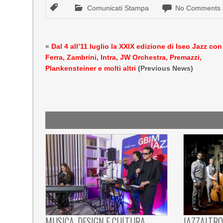
Comunicati Stampa
No Comments 
«
Dal 4 all’11 luglio la XXIX edizione di Iseo Jazz con
Ferra, Zambrini, Intra, JW Orchestra, Premazzi,
Plankensteiner e molti altri
(Previous News)
MUSICA, DESIGN E CULTURA
JAZZALTRO