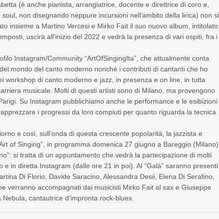
betta (è anche pianista, arrangiatrice, docente e direttrice di coro e,
soul, non disegnando neppure incursioni nell’ambito della lirica) non s
rato insieme a Martino Vercesi e Mirko Fait il suo nuovo album, intitolato
posti, uscirà all’inizio del 2022 e vedrà la presenza di vari ospiti, fra i
 profilo Instagram/Community “ArtOfSingingIta”, che attualmente conta
 del mondo del canto moderno nonché i contributi di cantanti che ho
iei workshop di canto moderno e jazz, in presenza e on line, in tutta
a carriera musicale. Molti di questi artisti sono di Milano, ma provengono
 Parigi. Su Instagram pubblichiamo anche le performance e le esibizioni
 apprezzare i progressi da loro compiuti per quanto riguarda la tecnica
iorno e così, sull’onda di questa crescente popolarità, la jazzista e
à Art of Singing”, in programma domenica 27 giugno a Bareggio (Milano)
no”: si tratta di un appuntamento che vedrà la partecipazione di molti
vivo e in diretta Instagram (dalle ore 21 in poi). Al “Galà” saranno presenti
tina Di Florio, Davide Saracino, Alessandra Desii, Elena Di Serafino,
he verranno accompagnati dai musicisti Mirko Fait al sax e Giuseppe
à Nebula, cantautrice d’impronta rock-blues.