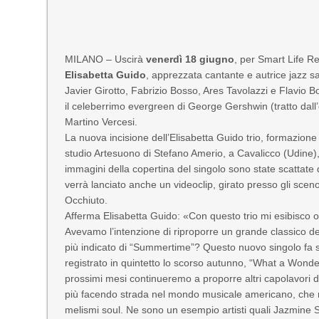
MILANO – Uscirà
venerdì 18 giugno
, per Smart Life Re
Elisabetta Guido
, apprezzata cantante e autrice jazz sa
Javier Girotto, Fabrizio Bosso, Ares Tavolazzi e Flavio Bol
il celeberrimo evergreen di George Gershwin (tratto dall’
Martino Vercesi.
La nuova incisione dell’Elisabetta Guido trio, formazione 
studio Artesuono di Stefano Amerio, a Cavalicco (Udine), 
immagini della copertina del singolo sono state scattate da R
verrà lanciato anche un videoclip, girato presso gli sceno
Occhiuto.
Afferma Elisabetta Guido: «Con questo trio mi esibisco o
Avevamo l’intenzione di riproporre un grande classico del 
più indicato di “Summertime”? Questo nuovo singolo fa se
registrato in quintetto lo scorso autunno, “What a Wonde
prossimi mesi continueremo a proporre altri capolavori d
più facendo strada nel mondo musicale americano, che mes
melismi soul. Ne sono un esempio artisti quali Jazmine S