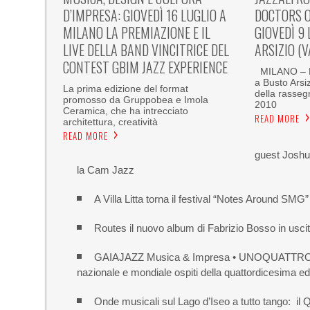
D’IMPRESA: GIOVEDÌ 16 LUGLIO A
DOCTORS O
MILANO LA PREMIAZIONE E IL
GIOVEDÌ 9
LIVE DELLA BAND VINCITRICE DEL
ARSIZIO (V
CONTEST GBIM JAZZ EXPERIENCE
MILANO – F
a Busto Arsiz
La prima edizione del format
della rasseg
promosso da Gruppobea e Imola
2010
Ceramica, che ha intrecciato
READ MORE
architettura, creatività
READ MORE
guest Joshua
la Cam Jazz
A Villa Litta torna il festival “Notes Around SMG”
Routes il nuovo album di Fabrizio Bosso in uscit
GAIAJAZZ Musica & Impresa • UNOQUATTRO parte 
nazionale e mondiale ospiti della quattordicesima ed
Onde musicali sul Lago d’Iseo a tutto tango: i