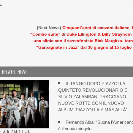
»
(Next News)
Cinquant’anni di canzoni italiane, 
“Combo suite” di Duke Ellington & Billy Strayhorn
una clinic con il sassofonista Rick Margitza: tor
“Garbagnate in Jazz” dal 30 giugno al 15 luglio
RELATED NEWS
IL TANGO DOPO PIAZZOLLA:
QUINTETO REVOLUCIONARIO E
SILVIO ZALAMBANI TRACCIANO
NUOVE ROTTE CON IL NUOVO
ALBUM ‘PIAZZOLLA Y MÁS ALLÁ’
Fernando Alba: “Suona l’American
è il nuovo singolo
: VIK AND THE