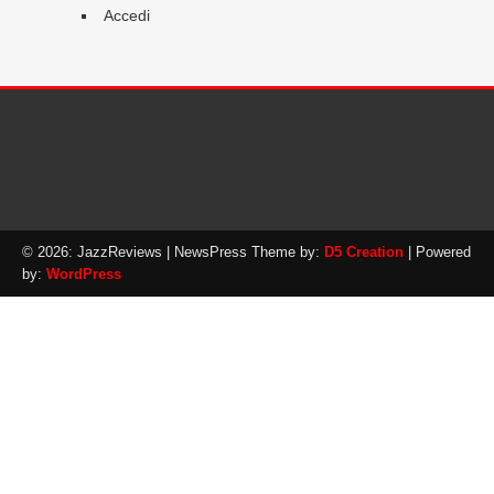
Accedi
© 2026: JazzReviews
| NewsPress Theme by:
D5 Creation
| Powered
by:
WordPress