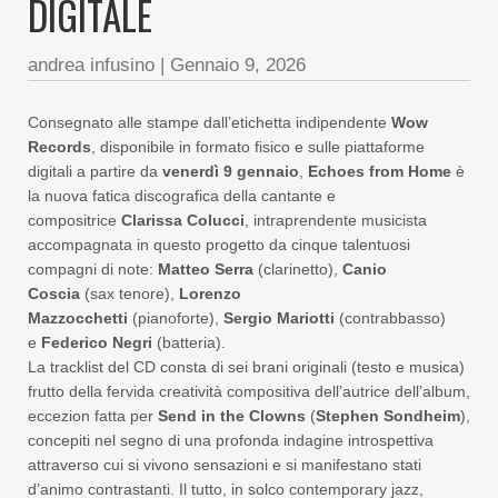
DIGITALE
andrea infusino
|
Gennaio 9, 2026
Consegnato alle stampe dall’etichetta indipendente
Wow
Records
, disponibile in formato fisico e sulle piattaforme
digitali a partire da
venerdì 9 gennaio
,
Echoes from Home
è
la nuova fatica discografica della cantante e
compositrice
Clarissa Colucci
, intraprendente musicista
accompagnata in questo progetto da cinque talentuosi
compagni di note:
Matteo Serra
(clarinetto),
Canio
Coscia
(sax tenore),
Lorenzo
Mazzocchetti
(pianoforte),
Sergio Mariotti
(contrabbasso)
e
Federico Negri
(batteria).
La tracklist del CD consta di sei brani originali (testo e musica)
frutto della fervida creatività compositiva dell’autrice dell’album,
eccezion fatta per
Send in the Clowns
(
Stephen Sondheim
),
concepiti nel segno di una profonda indagine introspettiva
attraverso cui si vivono sensazioni e si manifestano stati
d’animo contrastanti. Il tutto, in solco contemporary jazz,