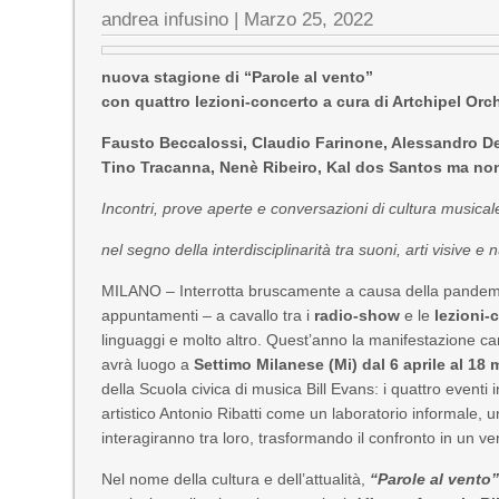
andrea infusino
|
Marzo 25, 2022
nuova stagione di
“Parole al vento”
con
quattro lezioni-concerto
a cura di Artchipel Orc
Fausto Beccalossi, Claudio Farinone, Alessandro D
Tino Tracanna, Nenè Ribeiro, Kal dos Santos
ma non
Incontri, prove aperte e conversazioni di cultura musical
nel segno della interdisciplinarità tra suoni, arti visive e 
MILANO – Interrotta bruscamente a causa della pandemia
appuntamenti – a cavallo tra i
radio-show
e le
lezioni-
linguaggi e molto altro. Quest’anno la manifestazione cam
avrà luogo a
Settimo Milanese (Mi) dal 6 aprile al 18
della Scuola civica di musica Bill Evans: i quattro eventi 
artistico Antonio Ribatti come un laboratorio informale, un
interagiranno tra loro, trasformando il confronto in un v
Nel nome della cultura e dell’attualità,
“Parole al vento