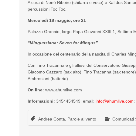
A cura di Nenè Ribeiro (chitarra e voce) e Kal dos Santos
percussioni Toc Toc.
Mercoledì 18 maggio, ore 21
Palazzo Granaio, largo Papa Giovanni XXIII 1, Settimo M
“Mingussiana: Seven for Mingus”
In occasione del centenario della nascita di Charles Min
Con Tino Tracanna e gli allievi del Conservatorio Giusep
Giacomo Cazzaro (sax alto), Tino Tracanna (sax tenore),
Ambrosioni (batteria).
On line:
www.ahumlive.com
Informazioni:
3454454549; email:
info@ahumlive.com
;
Andrea Conta
,
Parole al vento
Comunicati