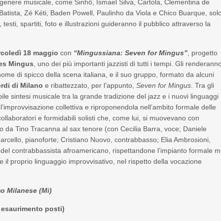
ile genere musicale, come Sinhô, Ismael Silva, Cartola, Clementina de
atista, Zé Kéti, Baden Powell, Paulinho da Viola e Chico Buarque, sol
esti, spartiti, foto e illustrazioni guideranno il pubblico attraverso la
coledì 18 maggio
con
“Mingussiana: Seven for Mingus”
, progetto
es Mingus
, uno dei più importanti jazzisti di tutti i tempi. Gli renderann
nome di spicco della scena italiana, e il suo gruppo, formato da alcuni
rdi di Milano
e ribattezzato, per l’appunto,
Seven for Mingus
. Tra gli
 sintesi musicale tra la grande tradizione del jazz e i nuovi linguaggi
mprovvisazione collettiva e riproponendola nell’ambito formale delle
collaboratori e formidabili solisti che, come lui, si muovevano con
etto da Tino Tracanna al sax tenore (con Cecilia Barra, voce; Daniele
rcello, pianoforte; Cristiano Nuovo, contrabbasso; Elia Ambrosioni,
ni del contrabbassista afroamericano, rispettandone l’impianto formale 
il proprio linguaggio improvvisativo, nel rispetto della vocazione
mo Milanese (Mi)
a esaurimento posti)