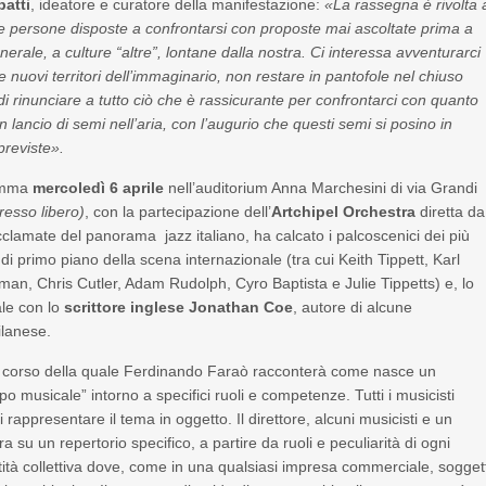
batti
, ideatore e curatore della manifestazione:
«La rassegna è rivolta 
alle persone disposte a confrontarsi con proposte mai ascoltate prima a
enerale, a culture “altre”, lontane dalla nostra. Ci interessa avventurarci
 nuovi territori dell’immaginario, non restare in pantofole nel chiuso
 di rinunciare a tutto ciò che è rassicurante per confrontarci con quanto
n lancio di semi nell’aria, con l’augurio che questi semi si posino in
previste».
ramma
mercoledì 6 aprile
nell’auditorium Anna Marchesini di via Grandi
resso libero)
, con la partecipazione dell’
Artchipel Orchestra
diretta da
acclamate del panorama jazz italiano, ha calcato i palcoscenici dei più
 di primo piano della scena internazionale (tra cui Keith Tippett, Karl
an, Chris Cutler, Adam Rudolph, Cyro Baptista e Julie Tippetts) e, lo
ale con lo
scrittore inglese Jonathan Coe
, autore di alcune
ilanese.
nel corso della quale Ferdinando Faraò racconterà come nasce un
 musicale” intorno a specifici ruoli e competenze. Tutti i musicisti
 rappresentare il tema in oggetto. Il direttore, alcuni musicisti e un
 su un repertorio specifico, a partire da ruoli e peculiarità di ogni
ità collettiva dove, come in una qualsiasi impresa commerciale, sogget