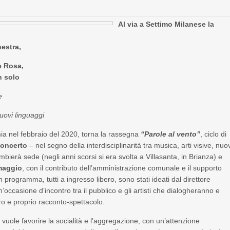
Al via a Settimo Milanese la
hestra,
e Rosa,
 solo
e
nuovi linguaggi
 nel febbraio del 2020, torna la rassegna
“Parole al vento”
, ciclo di
concerto
– nel segno della interdisciplinarità tra musica, arti visive, nuo
bierà sede (negli anni scorsi si era svolta a Villasanta, in Brianza) e
 maggio
, con il contributo dell’amministrazione comunale e il supporto
in programma, tutti a ingresso libero, sono stati ideati dal direttore
’occasione d’incontro tra il pubblico e gli artisti che dialogheranno e
ero e proprio racconto-spettacolo.
”
vuole favorire la socialità e l’aggregazione, con un’attenzione