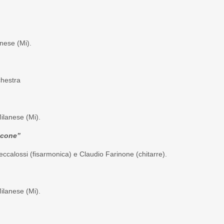
nese (Mi).
chestra
ilanese (Mi).
icone”
ccalossi (fisarmonica) e Claudio Farinone (chitarre).
ilanese (Mi).