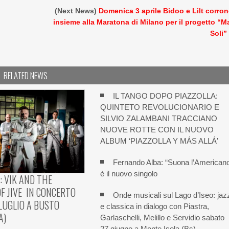
(Next News)
Domenica 3 aprile Bidoo e Lilt corro
insieme alla Maratona di Milano per il progetto “M
Soli”
RELATED NEWS
IL TANGO DOPO PIAZZOLLA:
QUINTETO REVOLUCIONARIO E
SILVIO ZALAMBANI TRACCIANO
NUOVE ROTTE CON IL NUOVO
ALBUM ‘PIAZZOLLA Y MÁS ALLÁ’
Fernando Alba: “Suona l’American
è il nuovo singolo
: VIK AND THE
F JIVE IN CONCERTO
Onde musicali sul Lago d’Iseo: jaz
 LUGLIO A BUSTO
e classica in dialogo con Piastra,
A)
Garlaschelli, Melillo e Servidio sabato
27 giugno a Monte Isola (Bs)