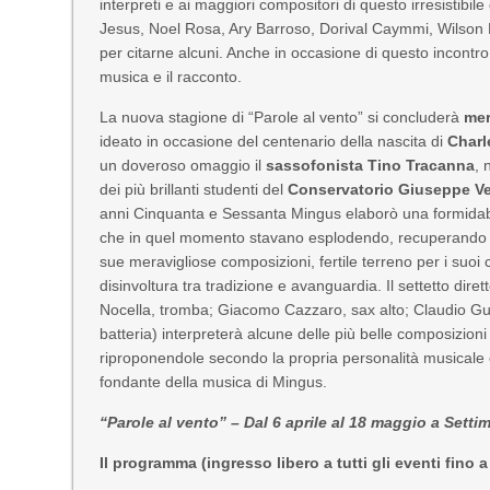
interpreti e ai maggiori compositori di questo irresistib
Jesus, Noel Rosa, Ary Barroso, Dorival Caymmi, Wilson B
per citarne alcuni. Anche in occasione di questo incontro, t
musica e il racconto.
La nuova stagione di “Parole al vento” si concluderà
mer
ideato in occasione del centenario della nascita di
Charl
un doveroso omaggio il
sassofonista Tino Tracanna
, 
dei più brillanti studenti del
Conservatorio Giuseppe Ve
anni Cinquanta e Sessanta Mingus elaborò una formidabile
che in quel momento stavano esplodendo, recuperando l’i
sue meravigliose composizioni, fertile terreno per i suoi 
disinvoltura tra tradizione e avanguardia. Il settetto dir
Nocella, tromba; Giacomo Cazzaro, sax alto; Claudio Gua
batteria) interpreterà alcune delle più belle composizio
riproponendole secondo la propria personalità musicale e 
fondante della musica di Mingus.
“Parole al vento” – Dal 6 aprile al 18 maggio a Setti
Il programma (ingresso libero a tutti gli eventi fino 