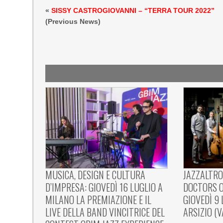
«
SISSY CASTROGIOVANNI – “TERRA TOUR 2022”
(Previous News)
MUSICA, DESIGN E CULTURA
JAZZALTRO
D’IMPRESA: GIOVEDÌ 16 LUGLIO A
DOCTORS O
MILANO LA PREMIAZIONE E IL
GIOVEDÌ 9
LIVE DELLA BAND VINCITRICE DEL
ARSIZIO (V