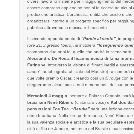
diversi lavorano insieme per il raggiungimento del medes
essere compreso appieno se non si fa ricorso ad alcuni c
produzione artistica. L’orchestra, entità che esiste e ch
organizzarsi intorno a un progetto specifico per raggiung
pubblico attraverso la musica e il racconto.
Il secondo appuntamento di
“Parole al vento”
, in pro
(ore 21, ingresso libero)
, si intitolerà
“Inseguendo quel
scomparso due anni fa: quello che andrà in scena sarà un
Alessandro De Rosa
, il
fisarmonicista di fama inter
Farinone
. Attraverso la visione di filmati inediti e spez
suono”
, autobiografia ufficiale del Maestro) racconterà i
due volte premio Oscar, creando così un
fil rouge
con le 
rileggeranno alcuni passi, noti e meno noti, del suo perc
Mercoledì 4 maggio
, sempre a Palazzo Granaio, sarà l
brasiliani Nenè Ribeiro
(chitarra e voce) e
Kal dos Sa
percussioni Toc Toc
.
“Batuke”
sarà una lezione-concer
ritmo brasiliano. Nella loro performance, Nenè Ribeiro e 
la sua valenza sociale e artistica e la sua peculiare es
città di Rio de Janeiro, nel resto del Brasile e successi