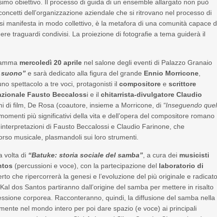
imo obiettivo. Il processo di guida di un ensemble allargato non può
oncetti dell’organizzazione aziendale che si ritrovano nel processo di
e si manifesta in modo collettivo, è la metafora di una comunità capace d
ere traguardi condivisi. La proiezione di fotografie a tema guiderà il
gramma
mercoledì 20 aprile
nel salone degli eventi di Palazzo Granaio
 suono”
e sarà dedicato alla figura del grande
Ennio Morricone
,
o spettacolo a tre voci, protagonisti il
compositore
e
scrittore
nazionale Fausto Beccaloss
i e il
chitarrista-divulgatore Claudio
zoni di film, De Rosa (coautore, insieme a Morricone, di
“Inseguendo que
 momenti più significativi della vita e dell’opera del compositore romano
interpretazioni di Fausto Beccalossi e Claudio Farinone, che
orso musicale, plasmandoli sui loro strumenti.
a volta di
“Batuke: storia sociale del samba”
, a cura dei
musicisti
ntos
(percussioni e voce), con la partecipazione del
laboratorio di
to che ripercorrerà la genesi e l’evoluzione del più originale e radicat
Kal dos Santos partiranno dall’origine del samba per mettere in risalto
pressione corporea. Racconteranno, quindi, la diffusione del samba nella
vamente nel mondo intero per poi dare spazio (e voce) ai principali