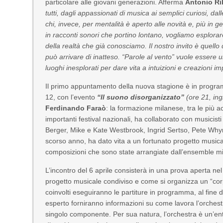
particolare alle giovani generazioni. Afferma
Antonio Ri
tutti, dagli appassionati di musica ai semplici curiosi, d
chi, invece, per mentalità è aperto alle novità e, più in g
in racconti sonori che portino lontano, vogliamo esplorare
della realtà che già conosciamo. Il nostro invito è quello
può arrivare di inatteso. “Parole al vento” vuole essere u
luoghi inesplorati per dare vita a intuizioni e creazioni im
Il primo appuntamento della nuova stagione è in prog
12, con l’evento
“Il suono disorganizzato”
(ore 21, ing
Ferdinando Faraò
: la formazione milanese, tra le più 
importanti festival nazionali, ha collaborato con musicisti
Berger, Mike e Kate Westbrook, Ingrid Sertso, Pete Whym
scorso anno, ha dato vita a un fortunato progetto music
composizioni che sono state arrangiate dall’ensemble m
L’incontro del 6 aprile consisterà in una prova aperta 
progetto musicale condiviso e come si organizza un “corpo
coinvolti eseguiranno le partiture in programma, al fine di
esperto forniranno informazioni su come lavora l’orchestra
singolo componente. Per sua natura, l’orchestra è un’ent