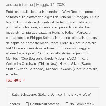
andrea infusino
|
Maggio 14, 2026
Pubblicato dall’etichetta indipendente Wow Records, presente
soltanto sulle piattaforme digitali da venerdì 15 maggio, This is
New è il primo disco da leader della talentuosa chitarrista
jazz Katia Schiavone, affiancata in questo lavoro da due
musicisti fra i più apprezzati in Francia: Fabien Marcoz al
contrabbasso e Philippe Soirat alla batteria, oltre alla presenza
da ospite del cantante Mario Ponce Enrile in Once in a While.
Nel CD sono presenti sette brani, tutti calorosi omaggi ad
alcune fra le figure più iconiche della storia del jazz: Tom
McIntosh (Cup Bearers), Harold Mabern (A.O.N.), Kurt
Weill e Ira Gershwin, (This is New), Horace Silver (Sweet
Stuff e Silver’s Serenade), Michael Edwards (Once in a While)
e Cedar
READ MORE
Katia Schiavone
,
Stefano Dentice
,
This is New
,
WoW
Records
Comunicati Stampa
No Comments »